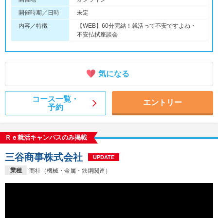
開催時期／日時
未定
内容／特徴
【WEB】60分完結！就活って不安ですよね・
不安払拭座談会
気になる
コース一覧・
エントリー
予約
Ｒｅ就活キャンパスのみ掲載
三谷商事株式会社
UPDATE
業種
商社（機械・金属・鉄鋼関連）