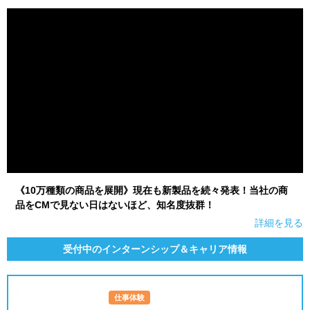
就活支援
就活コラム
就活ノウハウが満載！
お役立ち記事・相談室など
適職診断
就活チャンネル
あなたに合う仕事を診断！
動画で対策講座をチェック
就活ニュースペーパー
よくある質問
就活時事ニュースを更新
不明点があればこちら
《10万種類の商品を展開》現在も新製品を続々発表！当社の商
品をCMで見ない日はないほど、知名度抜群！
詳細を見る
受付中のインターンシップ＆キャリア情報
仕事体験