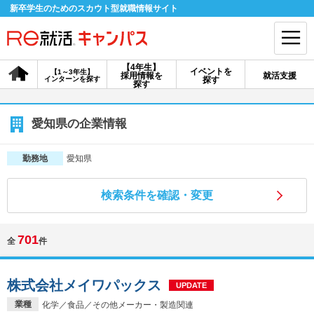
新卒学生のためのスカウト型就職情報サイト
【4年生】
イベントを
【1～3年生】
採用情報を
就活支援
インターンを探す
探す
会員登録
ログイン
探す
会員ID・パスワードを忘れた方はこちら
愛知県の企業情報
探す
愛知県
勤務地
検索条件を確認・変更
【4年生】
【4年生】
【1～3年生】
採用情報を探す
説明会を探す
インターンを探す
701
全
件
イベントを探す
スカウト
お知らせ
株式会社メイワパックス
UPDATE
就活ノウハウ・サポート
業種
化学／食品／その他メーカー・製造関連