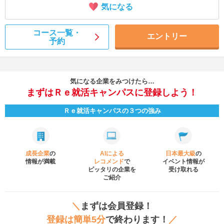
気になる
コース一覧・
エントリー
予約
気になる企業をみつけたら…
まずはＲｅ就活キャンパスに登録しよう！
Ｒｅ就活キャンパスの３つの強み
成長企業
の
AIによる
日本最大級
の
情報が満載
レコメンド
で
イベント
情報が
ピッタリの企業を
受け取れる
ご紹介
＼
まずは会員登録！
登録は簡単5分
で終わります！
／