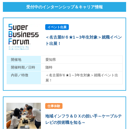
受付中のインターンシップ＆キャリア情報
イベント出展
＜名古屋8/６★1～3年生対象＞就職イベン
ト出展！
開催地
愛知県
開催時期／日時
随時
内容／特徴
＜名古屋8/６★1～3年生対象＞就職イベント出
展！
仕事体験
地域インフラ＆ＤＸの担い手～ケーブルテ
レビの技術職を知る～