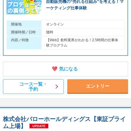
自動販売機の“売れる仕組み”を考える！マ
ーケティング仕事体験
開催地
オンライン
開催時期／日時
随時
内容／特徴
【Web】飲料業界がわかる！2.5時間の仕事体
験プログラム
気になる
コース一覧・
エントリー
予約
株式会社バローホールディングス【東証プライ
ム上場】
UPDATE