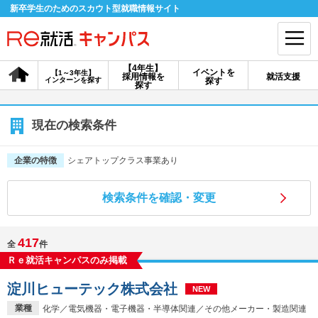
新卒学生のためのスカウト型就職情報サイト
【4年生】
イベントを
【1～3年生】
採用情報を
就活支援
インターンを探す
探す
会員登録
ログイン
探す
会員ID・パスワードを忘れた方はこちら
現在の検索条件
探す
シェアトップクラス事業あり
企業の特徴
検索条件を確認・変更
【4年生】
【4年生】
【1～3年生】
採用情報を探す
説明会を探す
インターンを探す
417
全
件
Ｒｅ就活キャンパスのみ掲載
イベントを探す
スカウト
お知らせ
淀川ヒューテック株式会社
NEW
就活ノウハウ・サポート
業種
化学／電気機器・電子機器・半導体関連／その他メーカー・製造関連