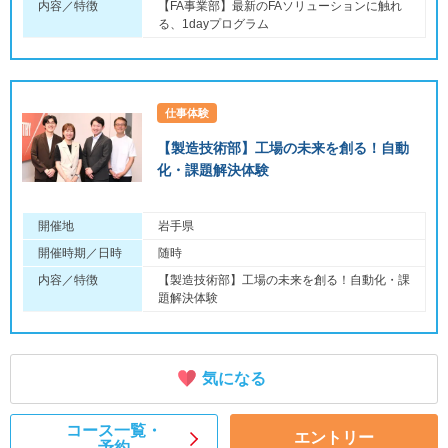
内容／特徴
【FA事業部】最新のFAソリューションに触れ
る、1dayプログラム
仕事体験
【製造技術部】工場の未来を創る！自動
化・課題解決体験
開催地
岩手県
開催時期／日時
随時
内容／特徴
【製造技術部】工場の未来を創る！自動化・課
題解決体験
気になる
コース一覧・
エントリー
予約