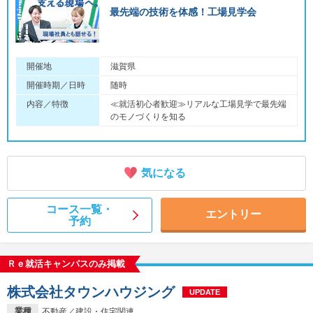
最先端の技術を体感！工場見学会
開催地
滋賀県
開催時期／日時
随時
内容／特徴
≪就活初心者歓迎≫リアルな工場見学で最先端
のモノづくりを知る
気になる
コース一覧・
エントリー
予約
Ｒｅ就活キャンパスのみ掲載
株式会社タウンハウジング
UPDATE
業種
不動産／建設・住宅関連