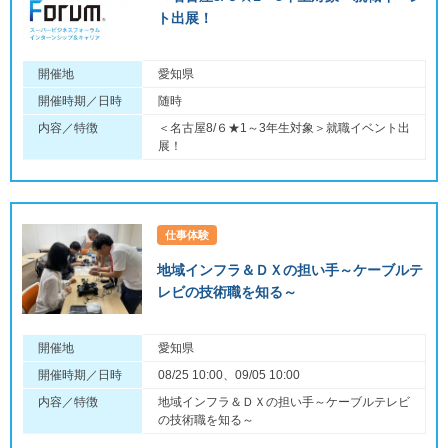
ト出展！
開催地
愛知県
開催時期／日時
随時
内容／特徴
＜名古屋8/６★1～3年生対象＞就職イベント出
展！
仕事体験
地域インフラ＆ＤＸの担い手～ケーブルテ
レビの技術職を知る～
開催地
愛知県
開催時期／日時
08/25 10:00、09/05 10:00
内容／特徴
地域インフラ＆ＤＸの担い手～ケーブルテレビ
の技術職を知る～