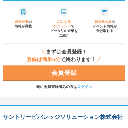
成長企業
の
AIによる
日本最大級
の
情報が満載
レコメンド
で
イベント
情報が
ピッタリの企業を
受け取れる
ご紹介
＼
まずは会員登録！
登録は簡単5分
で終わります！
／
会員登録
既に会員登録済みの方は
ログイン
サントリービバレッジソリューション株式会社