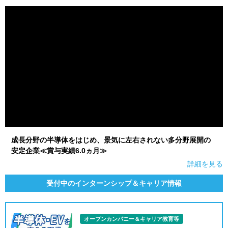
就活支援
就活コラム
就活ノウハウが満載！
お役立ち記事・相談室など
適職診断
就活チャンネル
あなたに合う仕事を診断！
動画で対策講座をチェック
就活ニュースペーパー
よくある質問
就活時事ニュースを更新
不明点があればこちら
成長分野の半導体をはじめ、景気に左右されない多分野展開の
安定企業≪賞与実績6.0ヵ月≫
詳細を見る
受付中のインターンシップ＆キャリア情報
オープンカンパニー＆キャリア教育等