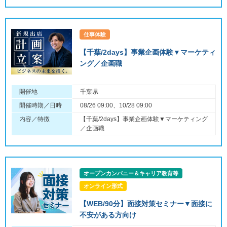
仕事体験
【千葉/2days】事業企画体験▼マーケティ
ング／企画職
開催地
千葉県
開催時期／日時
08/26 09:00、10/28 09:00
内容／特徴
【千葉/2days】事業企画体験▼マーケティング
／企画職
オープンカンパニー＆キャリア教育等
オンライン形式
【WEB/90分】面接対策セミナー▼面接に
不安がある方向け