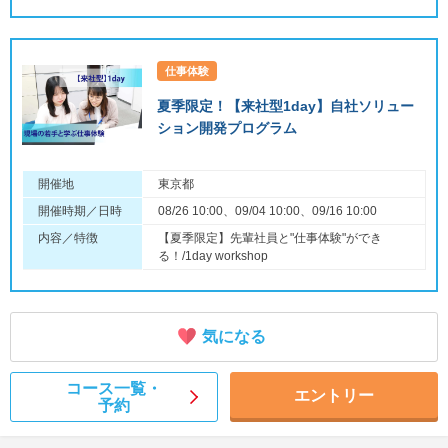
仕事体験
夏季限定！【来社型1day】自社ソリュー
ション開発プログラム
開催地
東京都
開催時期／日時
08/26 10:00、09/04 10:00、09/16 10:00
内容／特徴
【夏季限定】先輩社員と"仕事体験"ができ
る！/1day workshop
気になる
コース一覧・
エントリー
予約