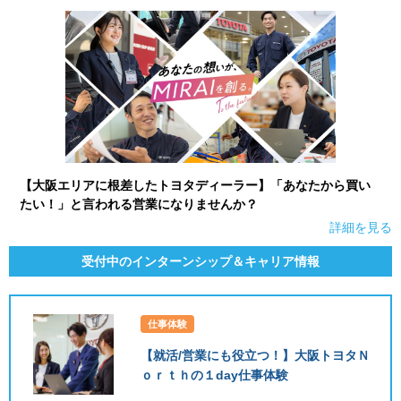
就活支援
就活コラム
就活ノウハウが満載！
お役立ち記事・相談室など
適職診断
就活チャンネル
あなたに合う仕事を診断！
動画で対策講座をチェック
就活ニュースペーパー
よくある質問
【大阪エリアに根差したトヨタディーラー】「あなたから買い
就活時事ニュースを更新
不明点があればこちら
たい！」と言われる営業になりませんか？
詳細を見る
受付中のインターンシップ＆キャリア情報
仕事体験
【就活/営業にも役立つ！】大阪トヨタＮ
ｏｒｔｈの１day仕事体験