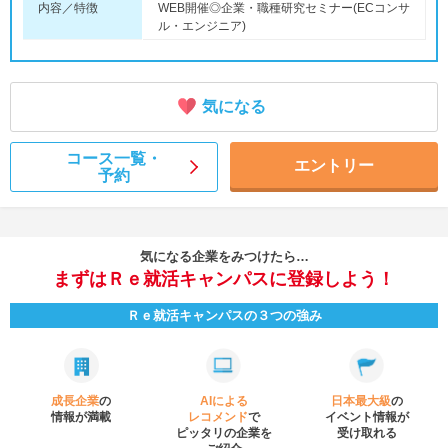
内容／特徴
WEB開催◎企業・職種研究セミナー(ECコンサ
ル・エンジニア)
気になる
コース一覧・
エントリー
予約
気になる企業をみつけたら…
まずはＲｅ就活キャンパスに登録しよう！
Ｒｅ就活キャンパスの３つの強み
成長企業
の
AIによる
日本最大級
の
情報が満載
レコメンド
で
イベント
情報が
ピッタリの企業を
受け取れる