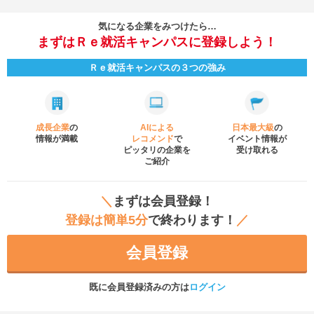
気になる企業をみつけたら…
まずはＲｅ就活キャンパスに登録しよう！
Ｒｅ就活キャンパスの３つの強み
成長企業
の
AIによる
日本最大級
の
情報が満載
レコメンド
で
イベント
情報が
ピッタリの企業を
受け取れる
ご紹介
＼
まずは会員登録！
登録は簡単5分
で終わります！
／
会員登録
既に会員登録済みの方は
ログイン