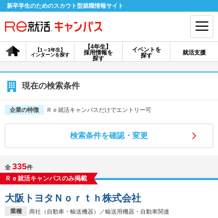
新卒学生のためのスカウト型就職情報サイト
【4年生】
イベントを
【1～3年生】
採用情報を
就活支援
インターンを探す
探す
会員登録
ログイン
探す
会員ID・パスワードを忘れた方はこちら
現在の検索条件
探す
Ｒｅ就活キャンパスだけでエントリー可
企業の特徴
検索条件を確認・変更
【4年生】
【4年生】
【1～3年生】
採用情報を探す
説明会を探す
インターンを探す
335
全
件
Ｒｅ就活キャンパスのみ掲載
イベントを探す
スカウト
お知らせ
大阪トヨタＮｏｒｔｈ株式会社
就活ノウハウ・サポート
業種
商社（自動車・輸送機器）／輸送用機器・自動車関連