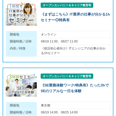
オープンカンパニー＆キャリア教育等
《まずはこちら》IT業界の仕事が分かる1h
セミナー◎特典有
開催地
オンライン
開催時期／日時
08/18 11:00、08/27 11:00
内容／特徴
《就活初心者向け》ITエンジニアの仕事が分か
る1hセミナー
オープンカンパニー＆キャリア教育等
《SE業務体験ワーク/特典有》たった3hで
SEのリアルな一日を体験
開催地
東京都
開催時期／日時
08/19 14:00、08/25 14:00