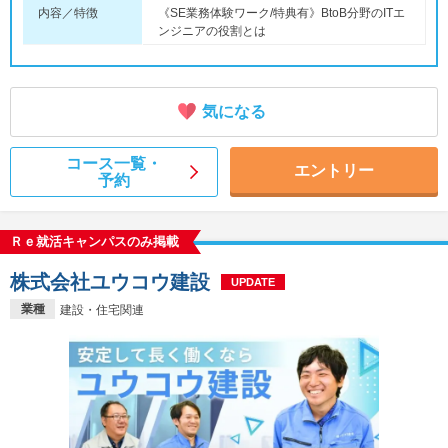
内容／特徴
《SE業務体験ワーク/特典有》BtoB分野のITエ
ンジニアの役割とは
気になる
コース一覧・
エントリー
予約
Ｒｅ就活キャンパスのみ掲載
株式会社ユウコウ建設
UPDATE
業種
建設・住宅関連