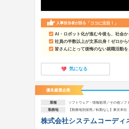
人事担当者が語る
「ココに注目！」
AI・ロボット化が進む今後も、社会
社員の半数以上が文系出身！ゼロから
皆さんにとって後悔のない就職活動を
気になる
優良厳選企業
ソフトウェア・情報処理／その他ソフ
業種
【勤務地別採用／転勤なし】東京本社
勤務地
株式会社システムコーディ