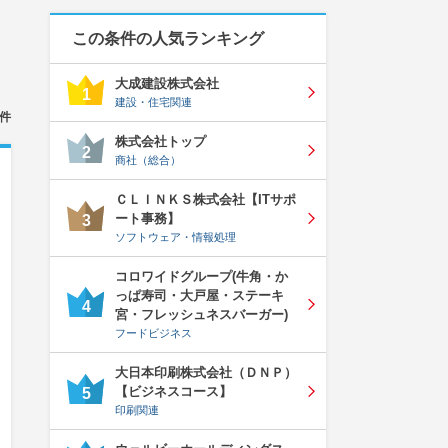
この条件の人気ランキング
大成建設株式会社
1
建設・住宅関連
件
株式会社トップ
2
商社（総合）
ＣＬＩＮＫＳ株式会社【ITサポ
ート事務】
3
ソフトウェア・情報処理
コロワイドグループ(牛角・か
っぱ寿司・大戸屋・ステーキ
4
宮・フレッシュネスバーガー)
フードビジネス
大日本印刷株式会社（ＤＮＰ）
【ビジネスコース】
5
印刷関連