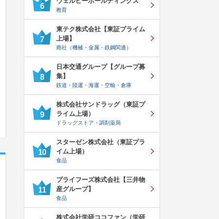
ウェルビーホールディングス
6
教育
東テク株式会社【東証プライム
上場】
7
商社（機械・金属・鉄鋼関連）
日本交通グループ【グループ募
集】
8
鉄道・陸運・海運・空輸・倉庫
株式会社サンドラッグ（東証プ
ライム上場）
9
ドラッグストア・調剤薬局
スターゼン株式会社（東証プラ
イム上場）
10
食品
プライフーズ株式会社【三井物
産グループ】
11
食品
株式会社学研ココファン（学研