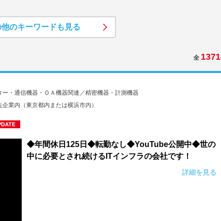
の他のキーワードも見る
1371
全
ター・通信機器・ＯＡ機器関連／精密機器・計測機器
先企業内（東京都内または横浜市内）
PDATE
◆年間休日125日◆転勤なし◆YouTube公開中◆世の
中に必要とされ続けるITインフラの会社です！
詳細を見る