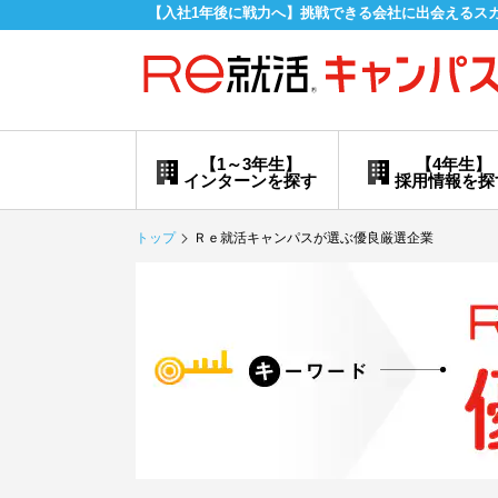
【入社1年後に戦力へ】挑戦できる会社に出会えるス
【1～3年生】
【4年生】
インターンを探す
採用情報を探
トップ
Ｒｅ就活キャンパスが選ぶ優良厳選企業