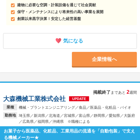
建物に必要な空調・計装設備を通じて社会貢献
保守・メンテナンスにより将来性の高い事業を展開
創業以来黒字決算！安定した経営基盤
気になる
企業情報へ
2
掲載終了
まであと
週間
大森機械工業株式会社
UPDATE
業種
機械・プラントエンジニアリング／食品／医薬品・化粧品・バイオ
勤務地
埼玉県／新潟県／北海道／宮城県／富山県／静岡県／愛知県／大阪府
／広島県／福岡県／沖縄県 ※職種による
お菓子から医薬品、化粧品、工業用品の流通を「自動包装」で支え
る機械メーカー★