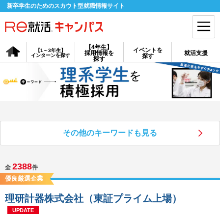
新卒学生のためのスカウト型就職情報サイト
【4年生】
イベントを
【1～3年生】
採用情報を
就活支援
インターンを探す
探す
会員登録
ログイン
探す
会員ID・パスワードを忘れた方はこちら
探す
その他のキーワードも見る
【4年生】
【4年生】
【1～3年生】
採用情報を探す
説明会を探す
インターンを探す
2388
全
件
優良厳選企業
イベントを探す
スカウト
お知らせ
理研計器株式会社（東証プライム上場）
UPDATE
就活ノウハウ・サポート