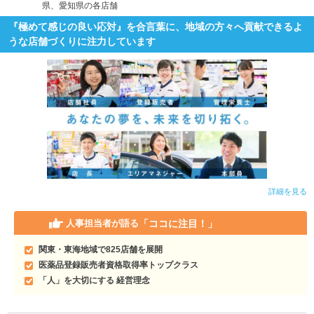
県、愛知県の各店舗
『極めて感じの良い応対』を合言葉に、地域の方々へ貢献できるよ
うな店舗づくりに注力しています
詳細を見る
「ココに注目！」
人事担当者が語る
関東・東海地域で825店舗を展開
医薬品登録販売者資格取得率トップクラス
「人」を大切にする 経営理念