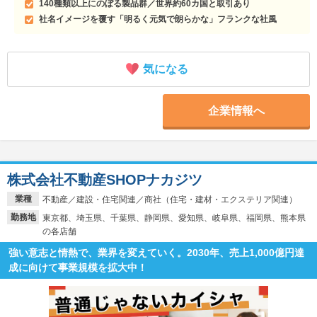
140種類以上にのぼる製品群／世界約60カ国と取引あり
社名イメージを覆す「明るく元気で朗らかな」フランクな社風
気になる
企業情報へ
株式会社不動産SHOPナカジツ
業種
不動産／建設・住宅関連／商社（住宅・建材・エクステリア関連）
勤務地
東京都、埼玉県、千葉県、静岡県、愛知県、岐阜県、福岡県、熊本県
の各店舗
強い意志と情熱で、業界を変えていく。2030年、売上1,000億円達
成に向けて事業規模を拡大中！