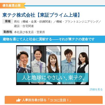
優良厳選企業
東テク株式会社【東証プライム上場】
業種
商社（機械・金属・鉄鋼関連）／機械・プラントエンジニアリング／
建設・住宅関連
勤務地
本社及び各支店・営業所
建物を通じて人と社会に貢献する――それが東テクの使命です
詳細を見る
「ココに注目！」
人事担当者が語る