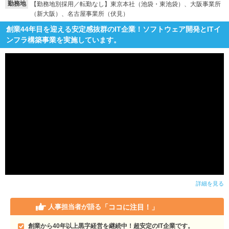
勤務地
【勤務地別採用／転勤なし】東京本社（池袋・東池袋）、大阪事業所
（新大阪）、名古屋事業所（伏見）
創業44年目を迎える安定感抜群のIT企業！ソフトウェア開発とITイ
ンフラ構築事業を実施しています。
詳細を見る
「ココに注目！」
人事担当者が語る
創業から40年以上黒字経営を継続中！超安定のIT企業です。