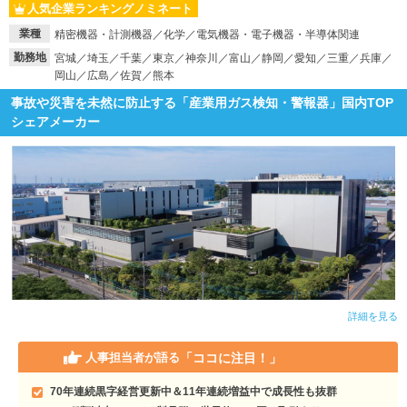
人気企業ランキングノミネート
就活支援
就活コラム
業種
精密機器・計測機器／化学／電気機器・電子機器・半導体関連
勤務地
宮城／埼玉／千葉／東京／神奈川／富山／静岡／愛知／三重／兵庫／
就活ノウハウが満載！
お役立ち記事・相談室など
岡山／広島／佐賀／熊本
適職診断
就活チャンネル
事故や災害を未然に防止する「産業用ガス検知・警報器」国内TOP
シェアメーカー
あなたに合う仕事を診断！
動画で対策講座をチェック
就活ニュースペーパー
よくある質問
就活時事ニュースを更新
不明点があればこちら
詳細を見る
「ココに注目！」
人事担当者が語る
70年連続黒字経営更新中＆11年連続増益中で成長性も抜群