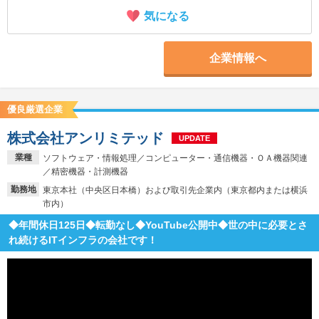
気になる
企業情報へ
優良厳選企業
株式会社アンリミテッド
UPDATE
業種
ソフトウェア・情報処理／コンピューター・通信機器・ＯＡ機器関連
／精密機器・計測機器
勤務地
東京本社（中央区日本橋）および取引先企業内（東京都内または横浜
市内）
◆年間休日125日◆転勤なし◆YouTube公開中◆世の中に必要とさ
れ続けるITインフラの会社です！