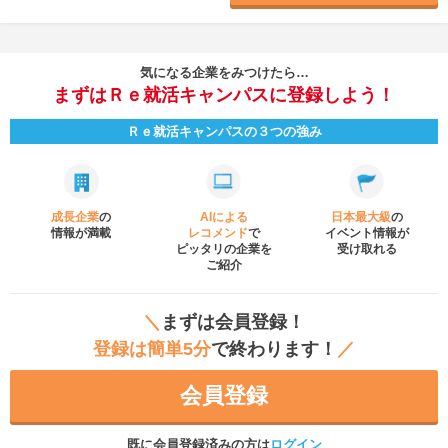
気になる企業をみつけたら…
まずはＲｅ就活キャンパスに登録しよう！
Ｒｅ就活キャンパスの３つの強み
成長企業
の
AIによる
日本最大級
の
情報が満載
レコメンド
で
イベント
情報が
ピッタリの企業を
受け取れる
ご紹介
＼
まずは会員登録！
登録は簡単5分
で終わります！
／
会員登録
既に会員登録済みの方は
ログイン