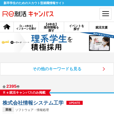
新卒学生のためのスカウト型就職情報サイト
【4年生】
イベントを
【1～3年生】
採用情報を
就活支援
インターンを探す
探す
会員登録
ログイン
探す
会員ID・パスワードを忘れた方はこちら
探す
その他のキーワードも見る
【4年生】
【4年生】
【1～3年生】
採用情報を探す
説明会を探す
インターンを探す
2395
全
件
Ｒｅ就活キャンパスのみ掲載
イベントを探す
スカウト
お知らせ
株式会社情報システム工学
UPDATE
就活ノウハウ・サポート
業種
ソフトウェア・情報処理