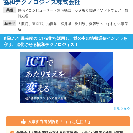
協和テクノロジィズ株式会社
業種
通信／コンピューター・通信機器・ＯＡ機器関連／ソフトウェア・情
報処理
勤務地
大阪府、東京都、滋賀県、福井県、香川県、愛媛県のいずれかの事業
所
創業75年最先端のICT技術を活用し、世の中の情報通信インフラを
守り、進化させる協和テクノロジィズ！
詳細を見る
「ココに注目！」
人事担当者が語る
鉄道会社の安全運行を支える列車無線システムの構築で多数の実績