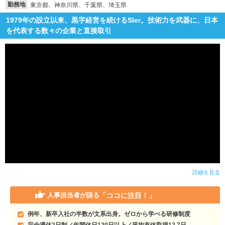
勤務地
東京都、神奈川県、千葉県、埼玉県
就活支援
就活コラム
1979年の設立以来、黒字経営を続けるSIer。技術力を武器に、日本
を代表する数々の企業と直接取引
就活ノウハウが満載！
お役立ち記事・相談室など
適職診断
就活チャンネル
あなたに合う仕事を診断！
動画で対策講座をチェック
就活ニュースペーパー
よくある質問
就活時事ニュースを更新
不明点があればこちら
詳細を見る
「ココに注目！」
人事担当者が語る
例年、新卒入社の半数が文系出身。ゼロから学べる研修制度
完全週休2日制／年間休日120日以上／平均有休取得12.7日