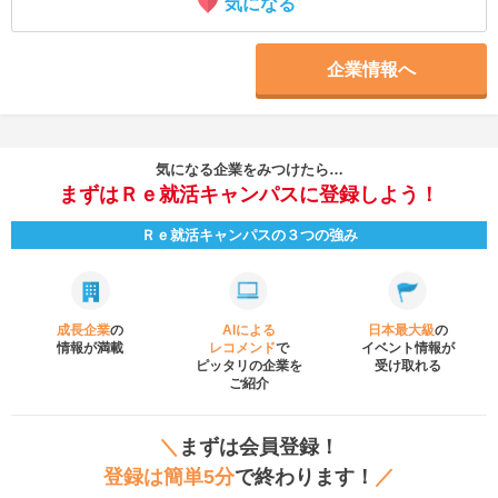
気になる
企業情報へ
気になる企業をみつけたら…
まずはＲｅ就活キャンパスに登録しよう！
Ｒｅ就活キャンパスの３つの強み
成長企業
の
AIによる
日本最大級
の
情報が満載
レコメンド
で
イベント
情報が
ピッタリの企業を
受け取れる
ご紹介
＼
まずは会員登録！
登録は簡単5分
で終わります！
／