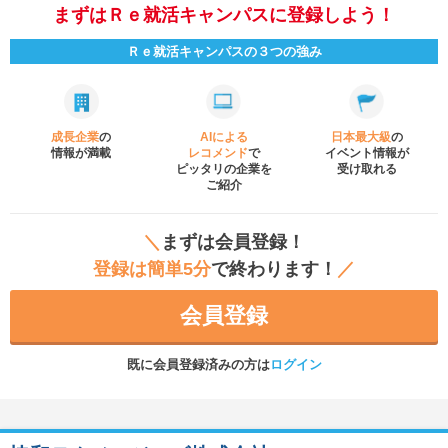
まずはＲｅ就活キャンパスに登録しよう！
Ｒｅ就活キャンパスの３つの強み
成長企業
の
AIによる
日本最大級
の
情報が満載
レコメンド
で
イベント
情報が
ピッタリの企業を
受け取れる
ご紹介
＼
まずは会員登録！
登録は簡単5分
で終わります！
／
会員登録
既に会員登録済みの方は
ログイン