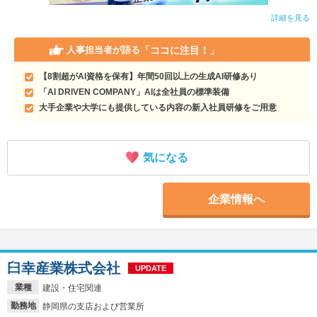
詳細を見る
「ココに注目！」
人事担当者が語る
【8割超がAI資格を保有】年間50回以上の生成AI研修あり
「AI DRIVEN COMPANY」AIは全社員の標準装備
大手企業や大学にも提供している内容の新入社員研修をご用意
気になる
企業情報へ
臼幸産業株式会社
UPDATE
業種
建設・住宅関連
勤務地
静岡県の支店および営業所