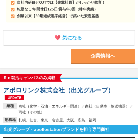
自社内研修とOJTでは【先輩社員】がしっかり教育！
転勤なし/年間休日125日/賞与年3回（昨年実績）
創業以来【39期連続黒字経営】で築いた安定基盤
気になる
企業情報へ
Ｒｅ就活キャンパスのみ掲載
アポロリンク株式会社（出光グループ）
UPDATE
業種
商社（化学・石油・エネルギー関連）／商社（自動車・輸送機器）／
商社（その他）
勤務地
札幌、仙台、東京、名古屋、大阪、広島、福岡
出光グループ・apollostationブランドを担う専門商社