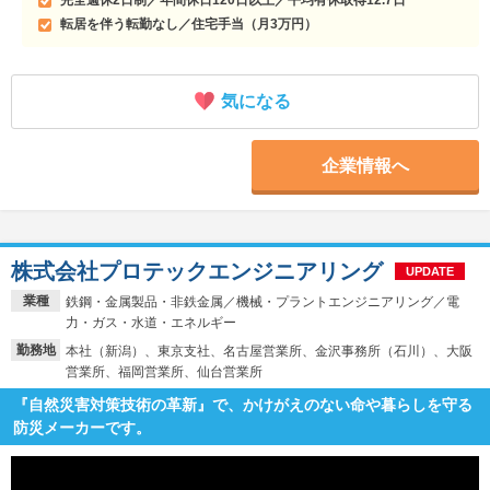
転居を伴う転勤なし／住宅手当（月3万円）
気になる
企業情報へ
株式会社プロテックエンジニアリング
UPDATE
業種
鉄鋼・金属製品・非鉄金属／機械・プラントエンジニアリング／電
力・ガス・水道・エネルギー
勤務地
本社（新潟）、東京支社、名古屋営業所、金沢事務所（石川）、大阪
営業所、福岡営業所、仙台営業所
『自然災害対策技術の革新』で、かけがえのない命や暮らしを守る
防災メーカーです。