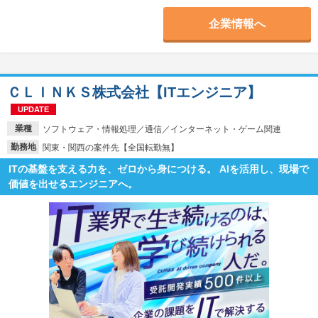
企業情報へ
ＣＬＩＮＫＳ株式会社【ITエンジニア】
UPDATE
業種
ソフトウェア・情報処理／通信／インターネット・ゲーム関連
勤務地
関東・関西の案件先【全国転勤無】
ITの基盤を支える力を、ゼロから身につける。 AIを活用し、現場で
価値を出せるエンジニアへ。