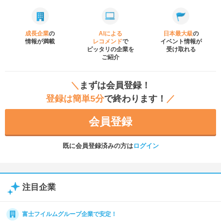
成長企業
の
AIによる
日本最大級
の
情報が満載
レコメンド
で
イベント
情報が
ピッタリの企業を
受け取れる
ご紹介
＼
まずは会員登録！
登録は簡単5分
で終わります！
／
会員登録
既に会員登録済みの方は
ログイン
注目企業
富士フイルムグループ企業で安定！