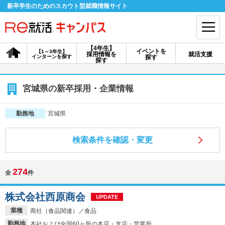
新卒学生のためのスカウト型就職情報サイト
【4年生】
イベントを
【1～3年生】
採用情報を
就活支援
インターンを探す
探す
会員登録
ログイン
探す
会員ID・パスワードを忘れた方はこちら
宮城県の新卒採用・企業情報
探す
宮城県
勤務地
検索条件を確認・変更
【4年生】
【4年生】
【1～3年生】
採用情報を探す
説明会を探す
インターンを探す
274
全
件
イベントを探す
スカウト
お知らせ
株式会社西原商会
UPDATE
業種
商社（食品関連）／食品
就活ノウハウ・サポート
勤務地
本社および全国60ヶ所の本店・支店・営業所