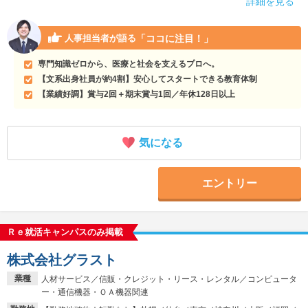
詳細を見る
「ココに注目！」
人事担当者が語る
専門知識ゼロから、医療と社会を支えるプロへ。
【文系出身社員が約4割】安心してスタートできる教育体制
【業績好調】賞与2回＋期末賞与1回／年休128日以上
気になる
エントリー
Ｒｅ就活キャンパスのみ掲載
株式会社グラスト
業種
人材サービス／信販・クレジット・リース・レンタル／コンピュータ
ー・通信機器・ＯＡ機器関連