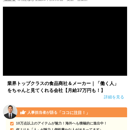
就活支援
就活コラム
就活ノウハウが満載！
お役立ち記事・相談室など
適職診断
就活チャンネル
あなたに合う仕事を診断！
動画で対策講座をチェック
就活ニュースペーパー
よくある質問
就活時事ニュースを更新
不明点があればこちら
業界トップクラスの食品商社＆メーカー｜「働く人」
をちゃんと見てくれる会社【月給37万円も！】
詳細を見る
「ココに注目！」
人事担当者が語る
10万点以上のアイテムが魅力！海外へも積極的に進出中！
何よりも「人」が魅力！個性豊かな人がそろってます♪