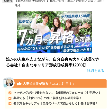
勤務地
【勤務地確約★転勤なし】札幌／仙台／東京／神奈川／大阪／福岡／
沖縄
誰かの人生を支えながら、自分自身も大きく成長でき
る会社！自由なキャリア形成◎成長率120%◎
詳細を見る
「ココに注目！」
人事担当者が語る
マッチングだけで終わらない。【就業後のフォローまで】手厚い！
業界でも【上位0.1％】の売上規模を誇る成長企業！
働き方もキャリアも【自分のペースで自分らしく】働ける環境！