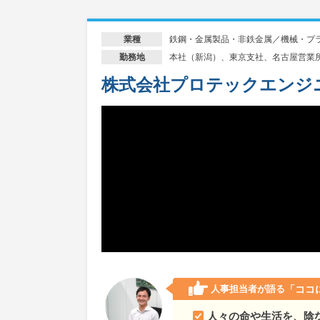
鉄鋼・金属製品・非鉄金属／機械・プ
業種
本社（新潟）、東京支社、名古屋営業
勤務地
株式会社プロテックエンジ
人事担当者が語る
「ココ
人々の命や生活を、陰