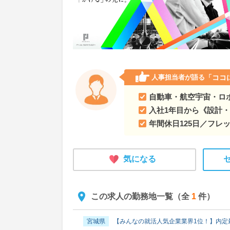
人事担当者が語る
「ココ
自動車・航空宇宙・ロボ
入社1年目から《設計
年間休日125日／フレ
気になる
この求人の勤務地一覧（全
1
件）
宮城県
【みんなの就活人気企業業界1位！】内定最