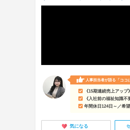
人事担当者が語る
「ココ
《15期連続売上アッ
《入社前の福祉知識不
年間休日124日～／希望
気になる