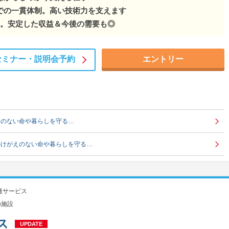
での一貫体制。高い技術力を支えます
業。安定した収益＆今後の需要も◎
セミナー・
説明会予約
エントリー
えのない命や暮らしを守る…
かけがえのない命や暮らしを守る…
護サービス
の施設
ス
UPDATE