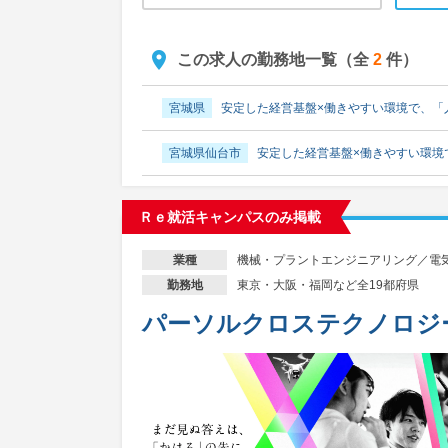
この求人の勤務地一覧（全
2
件）
宮城県
安定した経営基盤×働きやすい環境で、「
宮城県仙台市
安定した経営基盤×働きやすい環境
Ｒｅ就活キャンパスのみ掲載
機械・プラントエンジニアリング／電
業種
東京・大阪・福岡など全19都府県
勤務地
パーソルクロステクノロジ