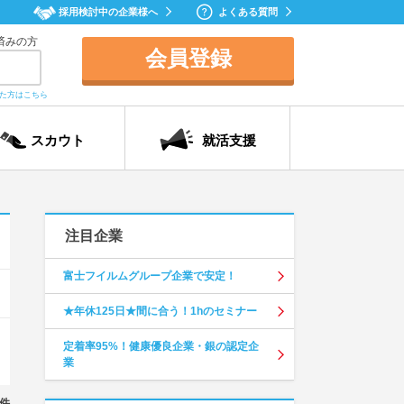
採用検討中の企業様へ
よくある質問
済みの方
会員登録
れた方はこちら
スカウト
就活支援
注目企業
富士フイルムグループ企業で安定！
★年休125日★間に合う！1hのセミナー
定着率95%！健康優良企業・銀の認定企
業
件