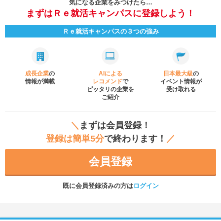
気になる企業をみつけたら…
まずはＲｅ就活キャンパスに登録しよう！
Ｒｅ就活キャンパスの３つの強み
成長企業
の
AIによる
日本最大級
の
情報が満載
レコメンド
で
イベント
情報が
ピッタリの企業を
受け取れる
ご紹介
＼
まずは会員登録！
登録は簡単5分
で終わります！
／
会員登録
既に会員登録済みの方は
ログイン