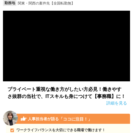
勤務地
関東・関西の案件先【全国転勤無】
就活支援
就活コラム
就活ノウハウが満載！
お役立ち記事・相談室など
適職診断
就活チャンネル
あなたに合う仕事を診断！
動画で対策講座をチェック
就活ニュースペーパー
よくある質問
就活時事ニュースを更新
不明点があればこちら
プライベート重視な働き方がしたい方必見！働きやす
さ抜群の当社で、ITスキルも身につけて【事務職】に！
詳細を見る
「ココに注目！」
人事担当者が語る
ワークライフバランスを大切にできる職場で働けます！