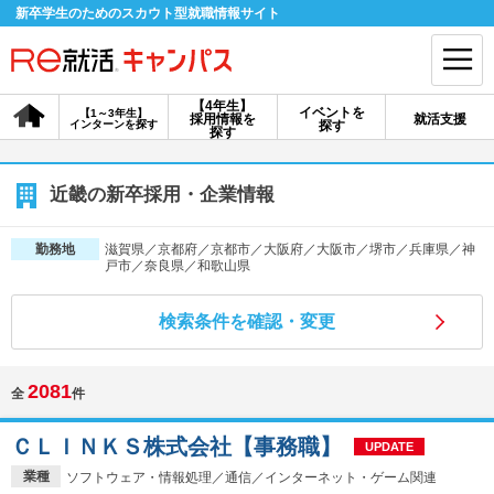
新卒学生のためのスカウト型就職情報サイト
【4年生】
イベントを
【1～3年生】
採用情報を
就活支援
インターンを探す
探す
会員登録
ログイン
探す
会員ID・パスワードを忘れた方はこちら
近畿の新卒採用・企業情報
探す
滋賀県／京都府／京都市／大阪府／大阪市／堺市／兵庫県／神
勤務地
戸市／奈良県／和歌山県
【4年生】
【4年生】
【1～3年生】
検索条件を確認・変更
採用情報を探す
説明会を探す
インターンを探す
2081
全
件
イベントを探す
スカウト
お知らせ
ＣＬＩＮＫＳ株式会社【事務職】
UPDATE
就活ノウハウ・サポート
業種
ソフトウェア・情報処理／通信／インターネット・ゲーム関連