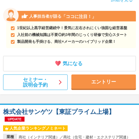
「ココに注目！」
人事担当者が語る
1世紀以上黒字経営継続中！景気に左右されにくい強固な経営基盤
入社前の機械知識は不要◎約3年間のじっくり研修で安心スタート
製品開発も手掛ける、商社×メーカーのハイブリッド企業！
気になる
セミナー・
エントリー
説明会予約
株式会社サンゲツ【東証プライム上場】
UPDATE
人気企業ランキングノミネート
業種
商社（インテリア関連）／商社（住宅・建材・エクステリア関連）