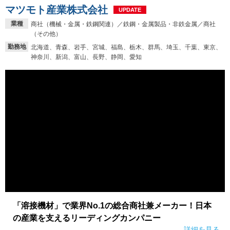
マツモト産業株式会社
UPDATE
業種
商社（機械・金属・鉄鋼関連）／鉄鋼・金属製品・非鉄金属／商社
（その他）
勤務地
北海道、青森、岩手、宮城、福島、栃木、群馬、埼玉、千葉、東京、
神奈川、新潟、富山、長野、静岡、愛知
「溶接機材」で業界No.1の総合商社兼メーカー！日本
の産業を支えるリーディングカンパニー
詳細を見る