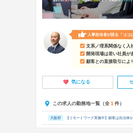
人事担当者が語る
「ココ
文系／理系関係なく入
開発現場は若い社員が
顧客との直接取引によ
気になる
この求人の勤務地一覧（全
1
件）
大阪府
【リモートワーク実施中】顧客は自治体か