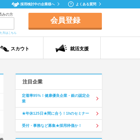
採用検討中の企業様へ
よくある質問
済みの方
会員登録
れた方はこちら
スカウト
就活支援
注目企業
定着率95%！健康優良企業・銀の認定企
業
★年休125日★間に合う！1hのセミナー
受付・事務など募集★採用枠僅か！
件