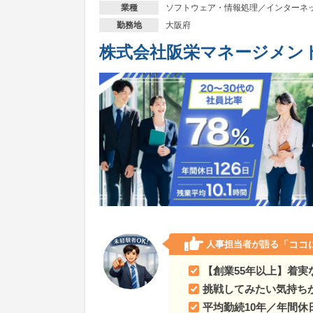
ソフトウェア・情報処理／インターネ
業種
大阪府
勤務地
株式会社阪栄マネージメン
人事担当者が語る
「ココ
【創業55年以上】着実
挑戦してみたい気持ち
平均勤続10年／年間休日