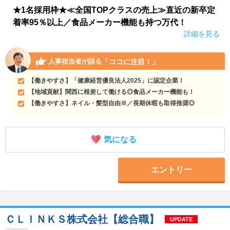
★1名採用枠★≪全国TOPクラスの売上≫直近の新卒定
着率95％以上／食品メーカー機能も持つ万代！
詳細を見る
「ココに注目！」
人事担当者が語る
【働きやすさ】「健康経営優良法人2025」に認定企業！
【地域貢献】関西に根差して働ける◎食品メーカー機能も！
【働きやすさ】ネイル・髪型自由※／長期休暇も取得推奨◎
気になる
エントリー
ＣＬＩＮＫＳ株式会社【総合職】
UPDATE