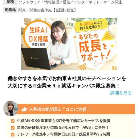
業種
ソフトウェア・情報処理／通信／インターネット・ゲーム関連
勤務地
関東・関西の案件先【全国転勤無】
働きやすさを本気でお約束★社員のモチベーションを
大切にするIT企業★Ｒｅ就活キャンパス限定募集！
詳細を見る
「ココに注目！」
人事担当者が語る
生成AIやDX促進事業も◎IT分野で幅広いサービスを提供
自慢の研修制度あり◎85％が1ヵ月で「AWS」に合格！
テレワーク推進中／年間休日120日／残業月平均9.2時間