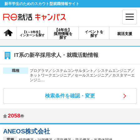
新卒学生のためのスカウト型就職情報サイト
【4年生】
イベントを
【1～3年生】
採用情報を
就活支援
インターンを探す
探す
会員登録
ログイン
探す
会員ID・パスワードを忘れた方はこちら
IT系の新卒採用求人・就職活動情報
探す
プログラマ／システムコンサルタント／システムエンジニア／
職種
ネットワークエンジニア／セールスエンジニア／カスタマーエ
ンジニ…
【4年生】
【4年生】
【1～3年生】
採用情報を探す
説明会を探す
インターンを探す
検索条件を確認・変更
2058
イベントを探す
スカウト
お知らせ
全
件
ANEOS株式会社
就活ノウハウ・サポート
業種