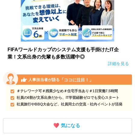
FIFAワールドカップのシステム支援も手掛けたIT企
業！文系出身の先輩も多数活躍中◎
詳細を見る
「ココに注目！」
人事担当者が語る
＃テレワーク可＃残業少なめ＃住宅手当あり＃1日実働7.5時間
社員の6割が文系出身だから、IT学習経験ゼロでも安心スタート
社員旅行やBBQ大会など、社員同士の交流・社内イベントが活発
気になる