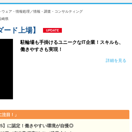
検知・警報器」国内TO…
トウェア・情報処理／情報・調査・コンサルティング
検知・警報器」国内TO…
長崎県
検知・警報器」国内TO…
ダード上場】
UPDATE
検知・警報器」国内TO…
駐輪場も手掛けるユニークなIT企業！スキルも、
働きやすさも実現！
検知・警報器」国内TO…
詳細を見る
検知・警報器」国内TO…
検知・警報器」国内TO…
検知・警報器」国内TO…
検知・警報器」国内TO…
に注目！」
ス検知・警報器」国内TO…
25】に認定！働きやすい環境が自慢◎