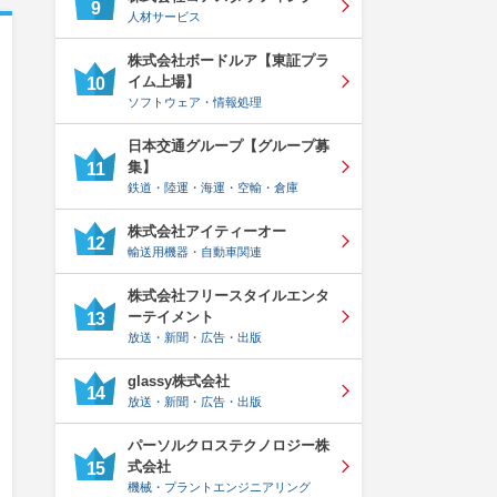
9
人材サービス
株式会社ボードルア【東証プラ
イム上場】
10
ソフトウェア・情報処理
日本交通グループ【グループ募
集】
11
鉄道・陸運・海運・空輸・倉庫
株式会社アイティーオー
12
輸送用機器・自動車関連
株式会社フリースタイルエンタ
ーテイメント
13
放送・新聞・広告・出版
glassy株式会社
14
放送・新聞・広告・出版
パーソルクロステクノロジー株
式会社
15
機械・プラントエンジニアリング