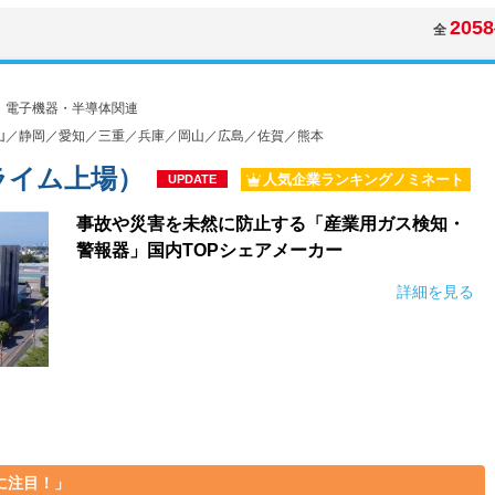
2058
全
・電子機器・半導体関連
山／静岡／愛知／三重／兵庫／岡山／広島／佐賀／熊本
ライム上場）
人気企業ランキングノミネート
UPDATE
事故や災害を未然に防止する「産業用ガス検知・
警報器」国内TOPシェアメーカー
詳細を見る
に注目！」