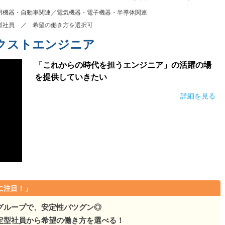
検知・警報器」国内TO…
用機器・自動車関連／電気機器・電子機器・半導体関連
型社員 ／ 希望の働き方を選択可
ス検知・警報器」国内TO…
クストエンジニア
検知・警報器」国内TO…
「これからの時代を担うエンジニア」の活躍の場
知・警報器」国内TO…
を提供していきたい
詳細を見る
に注目！」
グループで、安定性バツグン◎
定型社員から希望の働き方を選べる！