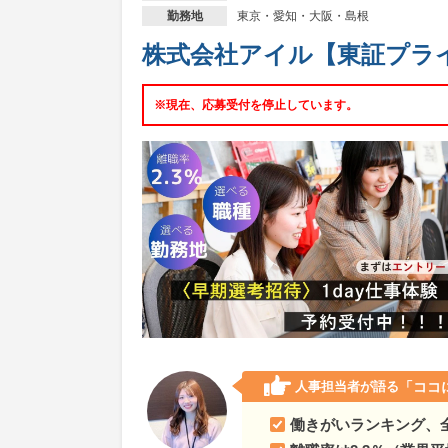
滋賀県
事故や災害を未然に防止する「産業用ガス
東京・愛知・大阪・島根
勤務地
株式会社アイル【東証プラ
京都府
事故や災害を未然に防止する「産業用ガス
大阪府
事故や災害を未然に防止する「産業用ガス
※現在、応募受付を停止しています。
兵庫県
事故や災害を未然に防止する「産業用ガス
奈良県
事故や災害を未然に防止する「産業用ガス
和歌山県
事故や災害を未然に防止する「産業用ガ
鳥取県
事故や災害を未然に防止する「産業用ガス
島根県
事故や災害を未然に防止する「産業用ガス
岡山県
事故や災害を未然に防止する「産業用ガス
人事担当者が語る
「ココ
広島県
事故や災害を未然に防止する「産業用ガス
働きがいランキング、