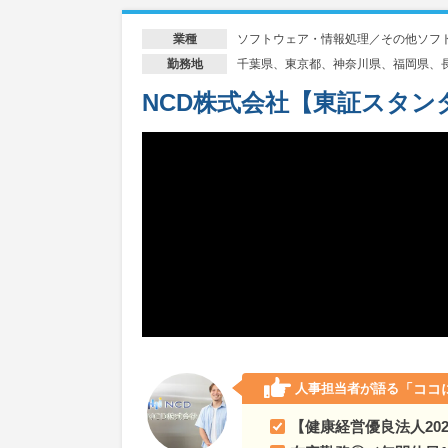
秋田県
事故や災害を未然に防止する「産業用ガス
ソフトウェア・情報処理／その他ソフ
業種
山形県
事故や災害を未然に防止する「産業用ガス
千葉県、東京都、神奈川県、福岡県、
勤務地
福島県
事故や災害を未然に防止する「産業用ガス
NCD株式会社【東証スタン
茨城県
事故や災害を未然に防止する「産業用ガス
栃木県
事故や災害を未然に防止する「産業用ガス
群馬県
事故や災害を未然に防止する「産業用ガス
埼玉県
事故や災害を未然に防止する「産業用ガス
千葉県
事故や災害を未然に防止する「産業用ガス
東京都
事故や災害を未然に防止する「産業用ガス
人事担当者が語る
「ココ
神奈川県
事故や災害を未然に防止する「産業用ガ
【健康経営優良法人20