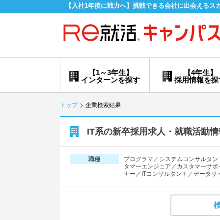
【入社1年後に戦力へ】挑戦できる会社に出会えるス
【1～3年生】
【4年生】
インターンを探す
採用情報を探
トップ
企業検索結果
IT系の新卒採用求人・就職活動情
プログラマ／システムコンサルタン
職種
タマーエンジニア／カスタマーサポー
ナー／ITコンサルタント／データサ