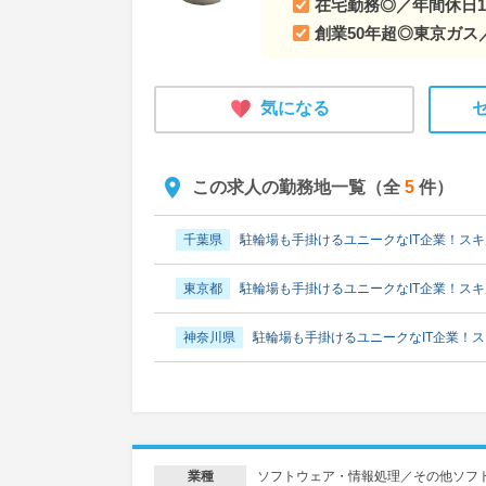
新潟県
事故や災害を未然に防止する「産業用ガス
在宅勤務◎／年間休日1
創業50年超◎東京ガス
富山県
事故や災害を未然に防止する「産業用ガス
石川県
事故や災害を未然に防止する「産業用ガス
気になる
福井県
事故や災害を未然に防止する「産業用ガス
この求人の勤務地一覧（全
5
件）
山梨県
事故や災害を未然に防止する「産業用ガス
千葉県
駐輪場も手掛けるユニークなIT企業！ス
長野県
事故や災害を未然に防止する「産業用ガス
東京都
駐輪場も手掛けるユニークなIT企業！ス
岐阜県
事故や災害を未然に防止する「産業用ガス
神奈川県
駐輪場も手掛けるユニークなIT企業！
静岡県
事故や災害を未然に防止する「産業用ガス
福岡県
駐輪場も手掛けるユニークなIT企業！ス
愛知県
事故や災害を未然に防止する「産業用ガス
長崎県
駐輪場も手掛けるユニークなIT企業！ス
三重県
事故や災害を未然に防止する「産業用ガス
ソフトウェア・情報処理／その他ソフト
業種