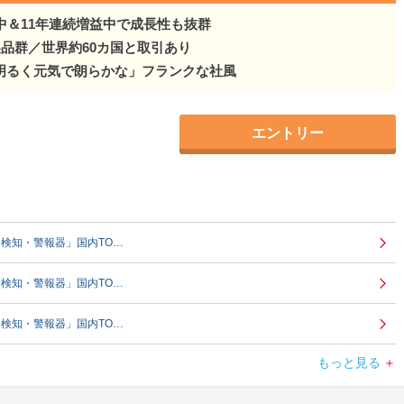
中＆11年連続増益中で成長性も抜群
製品群／世界約60カ国と取引あり
明るく元気で朗らかな」フランクな社風
エントリー
検知・警報器」国内TO…
検知・警報器」国内TO…
検知・警報器」国内TO…
もっと見る
検知・警報器」国内TO…