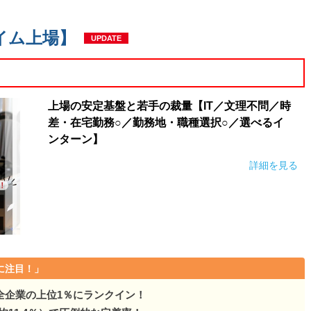
検知・警報器」国内TO…
イム上場】
検知・警報器」国内TO…
UPDATE
検知・警報器」国内TO…
検知・警報器」国内TO…
上場の安定基盤と若手の裁量【IT／文理不問／時
差・在宅勤務○／勤務地・職種選択○／選べるイ
検知・警報器」国内TO…
ンターン】
ス検知・警報器」国内TO…
詳細を見る
検知・警報器」国内TO…
検知・警報器」国内TO…
検知・警報器」国内TO…
に注目！」
検知・警報器」国内TO…
全企業の上位1％にランクイン！