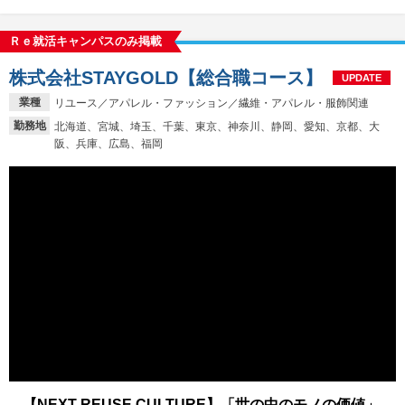
Ｒｅ就活キャンパスのみ掲載
株式会社STAYGOLD【総合職コース】
UPDATE
業種
リユース／アパレル・ファッション／繊維・アパレル・服飾関連
勤務地
北海道、宮城、埼玉、千葉、東京、神奈川、静岡、愛知、京都、大
阪、兵庫、広島、福岡
【NEXT REUSE CULTURE】「世の中のモノの価値」