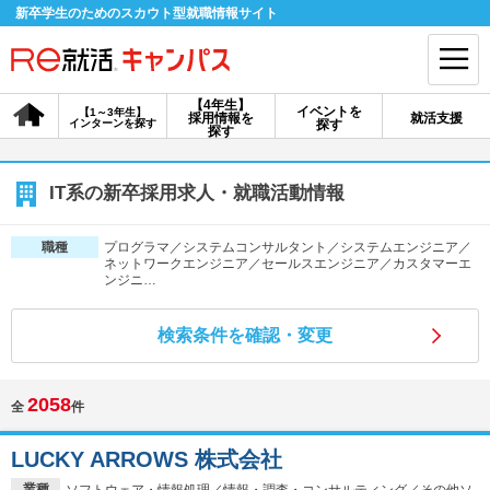
新卒学生のためのスカウト型就職情報サイト
【4年生】
イベントを
【1～3年生】
採用情報を
就活支援
インターンを探す
探す
会員登録
ログイン
探す
会員ID・パスワードを忘れた方はこちら
IT系の新卒採用求人・就職活動情報
探す
プログラマ／システムコンサルタント／システムエンジニア／
職種
ネットワークエンジニア／セールスエンジニア／カスタマーエ
ンジニ…
【4年生】
【4年生】
【1～3年生】
採用情報を探す
説明会を探す
インターンを探す
検索条件を確認・変更
2058
イベントを探す
スカウト
お知らせ
全
件
LUCKY ARROWS 株式会社
就活ノウハウ・サポート
業種