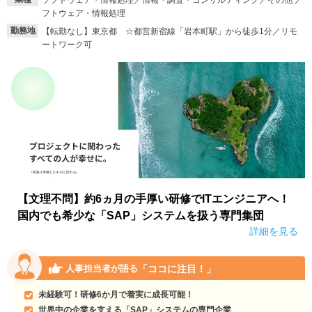
ソフトウェア・情報処理／情報・調査・コンサルティング／その他ソ
フトウェア・情報処理
就活支援
就活コラム
勤務地
【転勤なし】東京都 ☆都営新宿線「岩本町駅」から徒歩1分／リモ
ートワーク可
就活ノウハウが満載！
お役立ち記事・相談室など
適職診断
就活チャンネル
あなたに合う仕事を診断！
動画で対策講座をチェック
就活ニュースペーパー
よくある質問
就活時事ニュースを更新
不明点があればこちら
【文理不問】約6ヵ月の手厚い研修でITエンジニアへ！
国内でも希少な「SAP」システムを扱う専門集団
詳細を見る
「ココに注目！」
人事担当者が語る
未経験可！研修6か月で着実に成長可能！
世界中の企業を支える「SAP」システムの専門企業