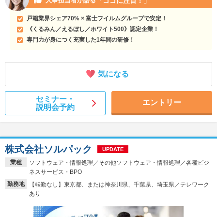
「ココに注目！」
人事担当者が語る
戸籍業界シェア70% × 富士フイルムグループで安定！
《くるみん／えるぼし／ホワイト500》認定企業！
専門力が身につく充実した1年間の研修！
気になる
セミナー・
エントリー
説明会予約
株式会社ソルパック
UPDATE
業種
ソフトウェア・情報処理／その他ソフトウェア・情報処理／各種ビジ
ネスサービス・BPO
勤務地
【転勤なし】東京都、または神奈川県、千葉県、埼玉県／テレワーク
あり