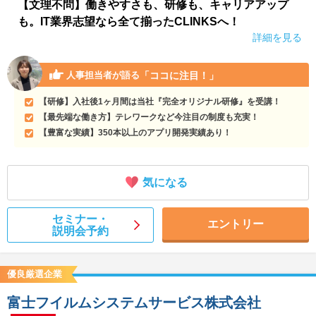
【文理不問】働きやすさも、研修も、キャリアアップ
も。IT業界志望なら全て揃ったCLINKSへ！
詳細を見る
「ココに注目！」
人事担当者が語る
【研修】入社後1ヶ月間は当社『完全オリジナル研修』を受講！
【最先端な働き方】テレワークなど今注目の制度も充実！
【豊富な実績】350本以上のアプリ開発実績あり！
気になる
セミナー・
エントリー
説明会予約
優良厳選企業
富士フイルムシステムサービス株式会社