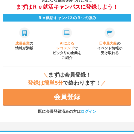
気になる企業をみつけたら…
まずはＲｅ就活キャンパスに登録しよう！
Ｒｅ就活キャンパスの３つの強み
成長企業
の
AIによる
日本最大級
の
情報が満載
レコメンド
で
イベント
情報が
ピッタリの企業を
受け取れる
ご紹介
＼
まずは会員登録！
登録は簡単5分
で終わります！
／
会員登録
既に会員登録済みの方は
ログイン