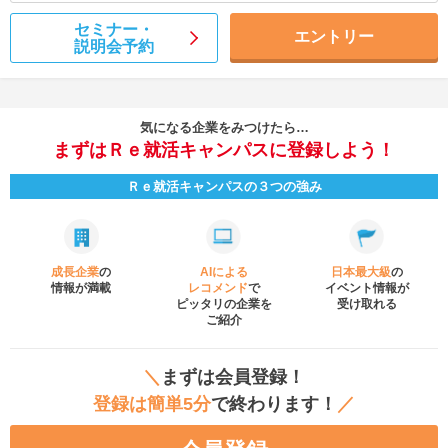
セミナー・
エントリー
説明会予約
気になる企業をみつけたら…
まずはＲｅ就活キャンパスに登録しよう！
Ｒｅ就活キャンパスの３つの強み
成長企業
の
AIによる
日本最大級
の
情報が満載
レコメンド
で
イベント
情報が
ピッタリの企業を
受け取れる
ご紹介
＼
まずは会員登録！
登録は簡単5分
で終わります！
／