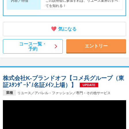
内容／特徴
この説明会に参加すれば、リユース業界のすべ
てを知れる！
気になる
コース一覧・
エントリー
予約
株式会社K-ブランドオフ【コメ兵グループ（東
証ｽﾀﾝﾀﾞｰﾄﾞ/名証ﾒｲﾝ上場）】
UPDATE
業種
リユース／アパレル・ファッション／専門・その他サービス