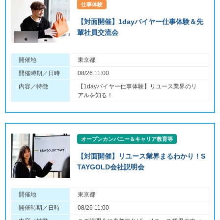
仕事体験
【対面開催】1dayバイヤー仕事体験＆先
輩社員交流会
開催地
東京都
開催時期／日時
08/26 11:00
内容／特徴
【1dayバイヤー仕事体験】リユース業界のリ
アルを知る！
オープンカンパニー＆キャリア教育等
【対面開催】リユース業界まるわかり！S
TAYGOLD会社説明会
開催地
東京都
開催時期／日時
08/26 11:00