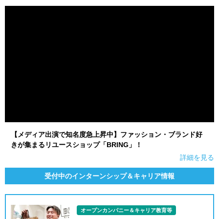
就活支援
就活コラム
就活ノウハウが満載！
お役立ち記事・相談室など
適職診断
就活チャンネル
あなたに合う仕事を診断！
動画で対策講座をチェック
就活ニュースペーパー
よくある質問
就活時事ニュースを更新
不明点があればこちら
【メディア出演で知名度急上昇中】ファッション・ブランド好
きが集まるリユースショップ「BRING」！
詳細を見る
受付中のインターンシップ＆キャリア情報
オープンカンパニー＆キャリア教育等