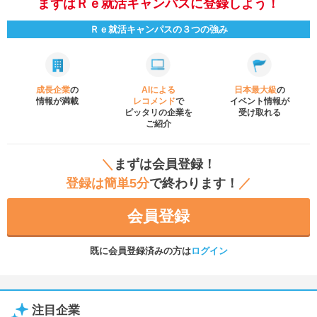
まずはＲｅ就活キャンパスに登録しよう！
Ｒｅ就活キャンパスの３つの強み
成長企業
の
AIによる
日本最大級
の
情報が満載
レコメンド
で
イベント
情報が
ピッタリの企業を
受け取れる
ご紹介
＼
まずは会員登録！
登録は簡単5分
で終わります！
／
会員登録
既に会員登録済みの方は
ログイン
注目企業