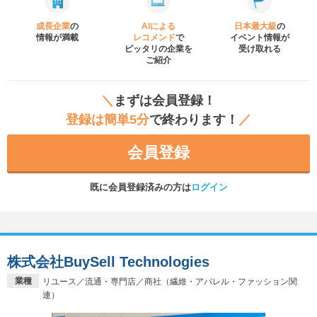
成長企業
の
AIによる
日本最大級
の
情報が満載
レコメンド
で
イベント
情報が
ピッタリの企業を
受け取れる
ご紹介
＼
まずは会員登録！
登録は簡単5分
で終わります！
／
会員登録
既に会員登録済みの方は
ログイン
株式会社BuySell Technologies
業種
リユース／流通・専門店／商社（繊維・アパレル・ファッション関
連）