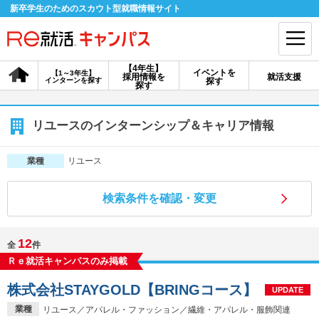
新卒学生のためのスカウト型就職情報サイト
【4年生】
イベントを
【1～3年生】
採用情報を
就活支援
インターンを探す
探す
会員登録
ログイン
探す
会員ID・パスワードを忘れた方はこちら
リユースのインターンシップ＆キャリア情報
探す
リユース
業種
検索条件を確認・変更
【4年生】
【4年生】
【1～3年生】
採用情報を探す
説明会を探す
インターンを探す
12
全
件
Ｒｅ就活キャンパスのみ掲載
イベントを探す
スカウト
お知らせ
株式会社STAYGOLD【BRINGコース】
UPDATE
就活ノウハウ・サポート
業種
リユース／アパレル・ファッション／繊維・アパレル・服飾関連