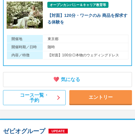
オープンカンパニー＆キャリア教育等
【対面】120分・ワークのみ 商品を探求す
る体験を
開催地
東京都
開催時期／日時
随時
内容／特徴
【対面】100分◎本物のウェディングドレス
気になる
コース一覧・
エントリー
予約
ゼビオグループ
UPDATE