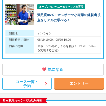
オープンカンパニー＆キャリア教育等
満足度95％！☆スポーツ小売業の経営者視
点をリアルに学べる！
開催地
オンライン
開催時期／日時
08/19 10:00、08/20 10:00
内容／特徴
スポーツ小売のしくみを解説！《スポーツ×○○
を実現する会社》
気になる
コース一覧・
エントリー
予約
Ｒｅ就活キャンパスのみ掲載