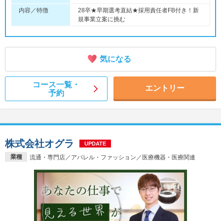
内容／特徴
28卒★早期選考直結★採用責任者FB付き！新
規事業立案に挑む
気になる
コース一覧・
エントリー
予約
株式会社オグラ
UPDATE
業種
流通・専門店／アパレル・ファッション／医療機器・医療関連