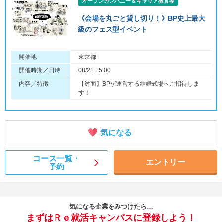
オープンカンパニー＆キャリア教育等
《会場を丸ごと貸し切り！》BP史上最大
級のフェス型イベント
開催地
東京都
開催時期／日時
08/21 15:00
内容／特徴
【対面】BPが運営する結婚式場へご招待しま
す！
気になる
コース一覧・
エントリー
予約
気になる企業をみつけたら…
まずはＲｅ就活キャンパスに登録しよう！