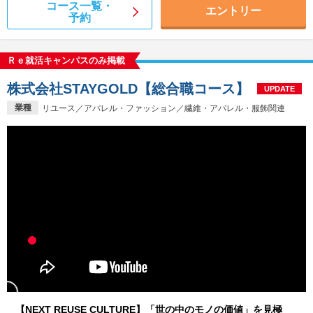
コース一覧・
エントリー
予約
Ｒｅ就活キャンパスのみ掲載
株式会社STAYGOLD【総合職コース】
UPDATE
業種
リユース／アパレル・ファッション／繊維・アパレル・服飾関連
【NEXT REUSE CULTURE】「世の中のモノの価値」を見極