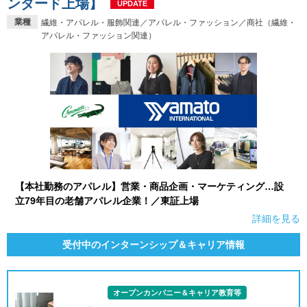
ンダード上場】
UPDATE
業種
繊維・アパレル・服飾関連／アパレル・ファッション／商社（繊維・
就活支援
就活コラム
アパレル・ファッション関連）
就活ノウハウが満載！
お役立ち記事・相談室など
適職診断
就活チャンネル
あなたに合う仕事を診断！
動画で対策講座をチェック
就活ニュースペーパー
よくある質問
就活時事ニュースを更新
不明点があればこちら
【本社勤務のアパレル】営業・商品企画・マーケティング…設
立79年目の老舗アパレル企業！／東証上場
詳細を見る
受付中のインターンシップ＆キャリア情報
オープンカンパニー＆キャリア教育等