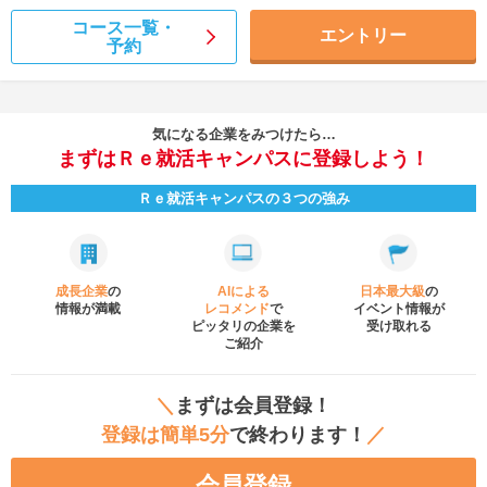
コース一覧・
エントリー
予約
気になる企業をみつけたら…
まずはＲｅ就活キャンパスに登録しよう！
Ｒｅ就活キャンパスの３つの強み
成長企業
の
AIによる
日本最大級
の
情報が満載
レコメンド
で
イベント
情報が
ピッタリの企業を
受け取れる
ご紹介
＼
まずは会員登録！
登録は簡単5分
で終わります！
／
会員登録