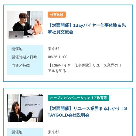
仕事体験
【対面開催】1dayバイヤー仕事体験＆先
輩社員交流会
開催地
東京都
開催時期／日時
08/26 11:00
内容／特徴
【1dayバイヤー仕事体験】リユース業界のリ
アルを知る！
オープンカンパニー＆キャリア教育等
【対面開催】リユース業界まるわかり！S
TAYGOLD会社説明会
開催地
東京都