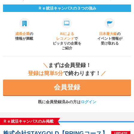
Ｒｅ就活キャンパスの３つの強み
成長企業
の
AIによる
日本最大級
の
情報が満載
レコメンド
で
イベント
情報が
ピッタリの企業を
受け取れる
ご紹介
＼
まずは会員登録！
登録は簡単5分
で終わります！
／
会員登録
既に会員登録済みの方は
ログイン
Ｒｅ就活キャンパスのみ掲載
株式会社STAYGOLD【BRINGコース】
UPDATE