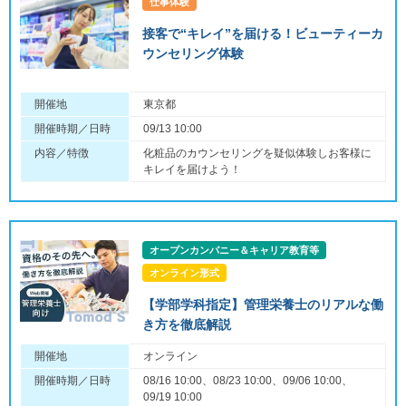
仕事体験
接客で“キレイ”を届ける！ビューティーカ
ウンセリング体験
開催地
東京都
開催時期／日時
09/13 10:00
内容／特徴
化粧品のカウンセリングを疑似体験しお客様に
キレイを届けよう！
オープンカンパニー＆キャリア教育等
オンライン形式
【学部学科指定】管理栄養士のリアルな働
き方を徹底解説
開催地
オンライン
開催時期／日時
08/16 10:00、08/23 10:00、09/06 10:00、
09/19 10:00