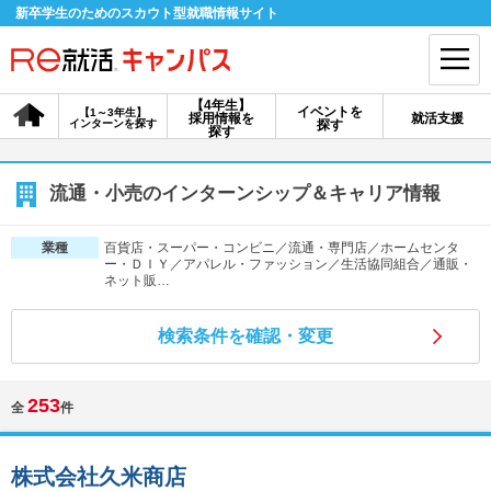
新卒学生のためのスカウト型就職情報サイト
【4年生】
イベントを
【1～3年生】
採用情報を
就活支援
インターンを探す
探す
会員登録
ログイン
探す
会員ID・パスワードを忘れた方はこちら
流通・小売のインターンシップ＆キャリア情報
探す
百貨店・スーパー・コンビニ／流通・専門店／ホームセンタ
業種
ー・ＤＩＹ／アパレル・ファッション／生活協同組合／通販・
ネット販…
【4年生】
【4年生】
【1～3年生】
採用情報を探す
説明会を探す
インターンを探す
検索条件を確認・変更
253
イベントを探す
スカウト
お知らせ
全
件
就活ノウハウ・サポート
株式会社久米商店