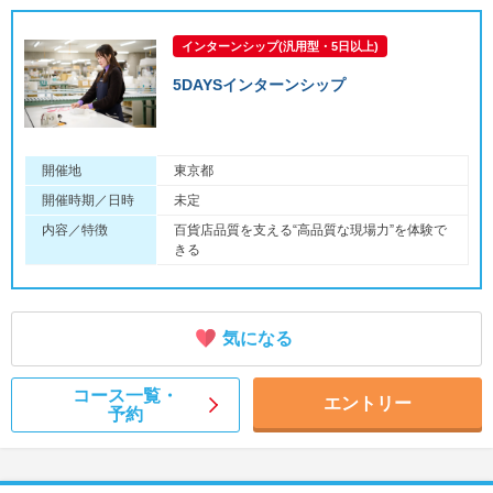
インターンシップ(汎用型・5日以上)
5DAYSインターンシップ
開催地
東京都
開催時期／日時
未定
内容／特徴
百貨店品質を支える“高品質な現場力”を体験で
きる
気になる
コース一覧・
エントリー
予約