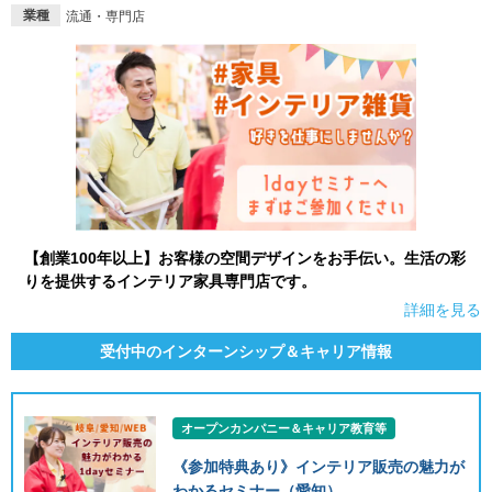
業種
流通・専門店
就活支援
就活コラム
就活ノウハウが満載！
お役立ち記事・相談室など
適職診断
就活チャンネル
あなたに合う仕事を診断！
動画で対策講座をチェック
就活ニュースペーパー
よくある質問
就活時事ニュースを更新
不明点があればこちら
【創業100年以上】お客様の空間デザインをお手伝い。生活の彩
りを提供するインテリア家具専門店です。
詳細を見る
受付中のインターンシップ＆キャリア情報
オープンカンパニー＆キャリア教育等
《参加特典あり》インテリア販売の魅力が
わかるセミナー（愛知）