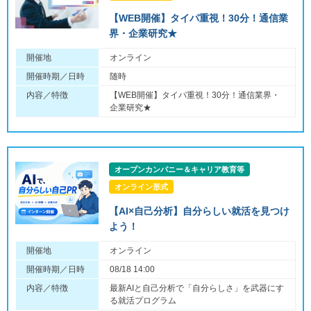
【WEB開催】タイパ重視！30分！通信業
界・企業研究★
開催地
オンライン
開催時期／日時
随時
内容／特徴
【WEB開催】タイパ重視！30分！通信業界・
企業研究★
オープンカンパニー＆キャリア教育等
オンライン形式
【AI×自己分析】自分らしい就活を見つけ
よう！
開催地
オンライン
開催時期／日時
08/18 14:00
内容／特徴
最新AIと自己分析で「自分らしさ」を武器にす
る就活プログラム