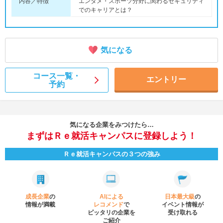
内容／特徴
エンタメ・スポーツ分野に関わるセキュリティ
でのキャリアとは？
気になる
コース一覧・
エントリー
予約
気になる企業をみつけたら…
まずはＲｅ就活キャンパスに登録しよう！
Ｒｅ就活キャンパスの３つの強み
成長企業
の
AIによる
日本最大級
の
情報が満載
レコメンド
で
イベント
情報が
ピッタリの企業を
受け取れる
ご紹介