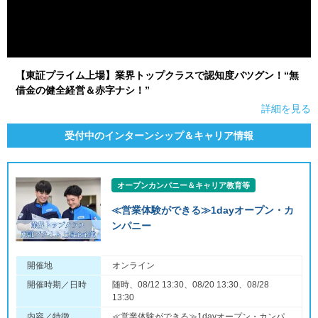
【東証プライム上場】業界トップクラスで認知度バツグン！“無
借金の健全経営＆赤字ナシ！”
詳細を見る
受付中のインターンシップ＆キャリア情報
オープンカンパニー＆キャリア教育等
≪営業体験ができる≫1dayオープン・カ
ンパニー
開催地
オンライン
開催時期／日時
随時、08/12 13:30、08/20 13:30、08/28
13:30
内容／特徴
≪営業体験ができる≫1dayオープン・カンパ