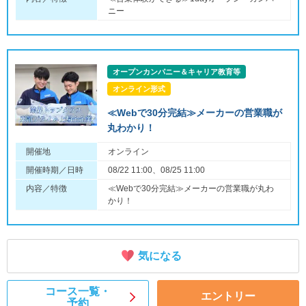
ニー
オープンカンパニー＆キャリア教育等
オンライン形式
≪Webで30分完結≫メーカーの営業職が
丸わかり！
開催地
オンライン
開催時期／日時
08/22 11:00、08/25 11:00
内容／特徴
≪Webで30分完結≫メーカーの営業職が丸わ
かり！
気になる
コース一覧・
エントリー
予約