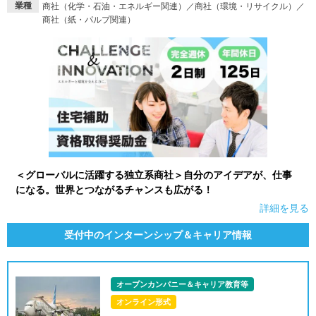
業種
商社（化学・石油・エネルギー関連）／商社（環境・リサイクル）／
商社（紙・パルプ関連）
就活支援
就活コラム
就活ノウハウが満載！
お役立ち記事・相談室など
適職診断
就活チャンネル
あなたに合う仕事を診断！
動画で対策講座をチェック
就活ニュースペーパー
よくある質問
就活時事ニュースを更新
不明点があればこちら
＜グローバルに活躍する独立系商社＞自分のアイデアが、仕事
になる。世界とつながるチャンスも広がる！
詳細を見る
受付中のインターンシップ＆キャリア情報
オープンカンパニー＆キャリア教育等
オンライン形式