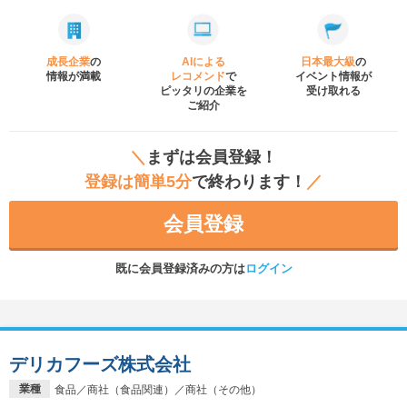
成長企業
の
AIによる
日本最大級
の
情報が満載
レコメンド
で
イベント
情報が
ピッタリの企業を
受け取れる
ご紹介
＼
まずは会員登録！
登録は簡単5分
で終わります！
／
会員登録
既に会員登録済みの方は
ログイン
デリカフーズ株式会社
業種
食品／商社（食品関連）／商社（その他）