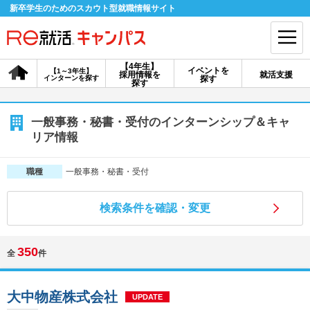
新卒学生のためのスカウト型就職情報サイト
【4年生】
イベントを
【1～3年生】
採用情報を
就活支援
インターンを探す
探す
会員登録
ログイン
探す
会員ID・パスワードを忘れた方はこちら
一般事務・秘書・受付のインターンシップ＆キャ
リア情報
探す
一般事務・秘書・受付
職種
【4年生】
【4年生】
【1～3年生】
採用情報を探す
説明会を探す
インターンを探す
検索条件を確認・変更
350
全
件
イベントを探す
スカウト
お知らせ
大中物産株式会社
就活ノウハウ・サポート
UPDATE