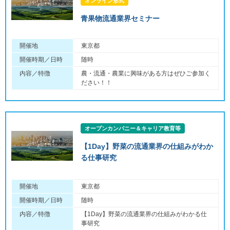
オンライン形式
青果物流通業界セミナー
開催地
東京都
開催時期／日時
随時
内容／特徴
農・流通・農業に興味がある方はぜひご参加く
ださい！！
オープンカンパニー＆キャリア教育等
【1Day】野菜の流通業界の仕組みがわか
る仕事研究
開催地
東京都
開催時期／日時
随時
内容／特徴
【1Day】野菜の流通業界の仕組みがわかる仕
事研究