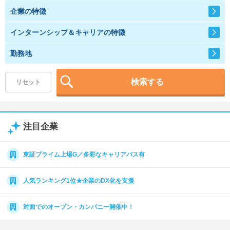
企業の特徴
就活支援
就活コラム
インターンシップ＆キャリアの特徴
就活ノウハウが満載！
お役立ち記事・相談室など
勤務地
適職診断
就活チャンネル
あなたに合う仕事を診断！
動画で対策講座をチェック
検索する
リセット
就活ニュースペーパー
よくある質問
就活時事ニュースを更新
不明点があればこちら
注目企業
東証プライム上場G／多彩なキャリアパス有
人気ランキング1位★企業のDX化を支援
対面でのオープン・カンパニー開催中！