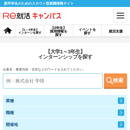
新卒学生のためのスカウト型就職情報サイト
【4年生】
イベントを
【1～3年生】
採用情報を
就活支援
インターンを探す
探す
会員登録
ログイン
探す
会員ID・パスワードを忘れた方はこちら
【大学1～3年生】
インターンシップを探す
探す
企業名・事業内容・住所などのワードを入れてください。
検索
【4年生】
【4年生】
【1～3年生】
採用情報を探す
説明会を探す
インターンを探す
業種
イベントを探す
スカウト
お知らせ
職種
開催地
就活ノウハウ・サポート