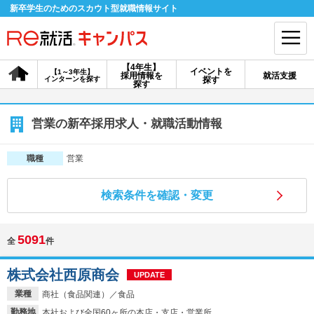
新卒学生のためのスカウト型就職情報サイト
【4年生】
イベントを
【1～3年生】
採用情報を
就活支援
インターンを探す
探す
会員登録
ログイン
探す
会員ID・パスワードを忘れた方はこちら
営業の新卒採用求人・就職活動情報
探す
営業
職種
検索条件を確認・変更
【4年生】
【4年生】
【1～3年生】
採用情報を探す
説明会を探す
インターンを探す
5091
全
件
イベントを探す
スカウト
お知らせ
株式会社西原商会
UPDATE
業種
商社（食品関連）／食品
就活ノウハウ・サポート
勤務地
本社および全国60ヶ所の本店・支店・営業所