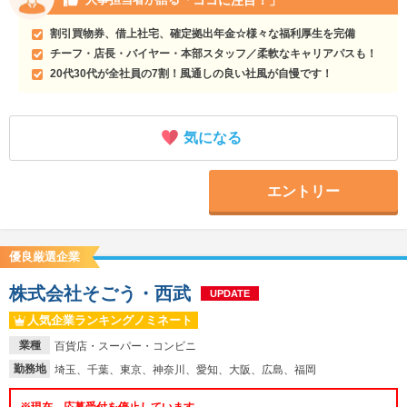
「ココに注目！」
人事担当者が語る
割引買物券、借上社宅、確定拠出年金☆様々な福利厚生を完備
チーフ・店長・バイヤー・本部スタッフ／柔軟なキャリアパスも！
20代30代が全社員の7割！風通しの良い社風が自慢です！
気になる
エントリー
優良厳選企業
株式会社そごう・西武
UPDATE
人気企業ランキングノミネート
業種
百貨店・スーパー・コンビニ
勤務地
埼玉、千葉、東京、神奈川、愛知、大阪、広島、福岡
※現在、応募受付を停止しています。