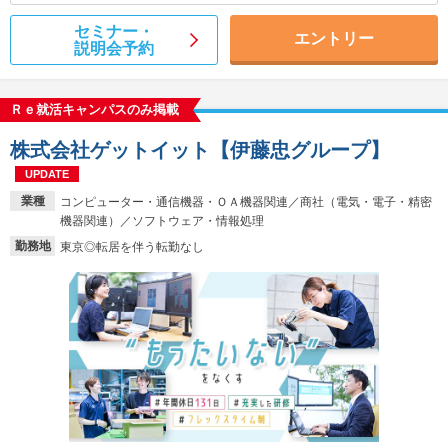
セミナー・
エントリー
説明会予約
Ｒｅ就活キャンパスのみ掲載
株式会社ゲットイット【伊藤忠グループ】
UPDATE
業種
コンピューター・通信機器・ＯＡ機器関連／商社（電気・電子・精密
機器関連）／ソフトウェア・情報処理
勤務地
東京◎転居を伴う転勤なし