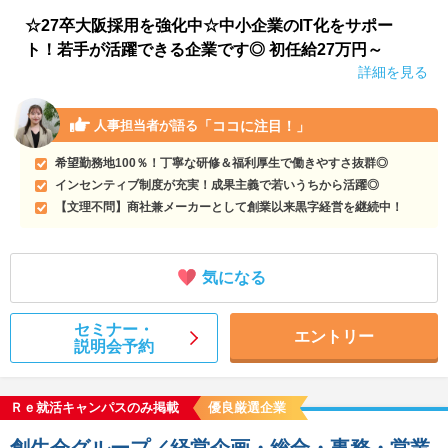
☆27卒大阪採用を強化中☆中小企業のIT化をサポー
ト！若手が活躍できる企業です◎ 初任給27万円～
詳細を見る
「ココに注目！」
人事担当者が語る
希望勤務地100％！丁寧な研修＆福利厚生で働きやすさ抜群◎
インセンティブ制度が充実！成果主義で若いうちから活躍◎
【文理不問】商社兼メーカーとして創業以来黒字経営を継続中！
気になる
セミナー・
エントリー
説明会予約
Ｒｅ就活キャンパスのみ掲載
優良厳選企業