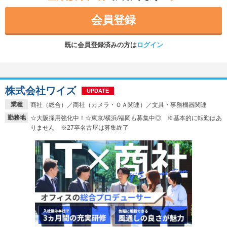
会員登録
既に会員登録済みの方は
ログイン
株式会社ワイズ
UPDATE
業種
商社（総合）／商社（カメラ・ＯＡ関連）／文具・事務機器関連
勤務地
☆大阪採用強化中！☆東京/横浜/福岡も募集中◎ ※基本的に転勤はあ
りません ※27卒名古屋は募集終了