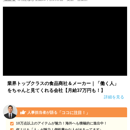
就活支援
就活コラム
就活ノウハウが満載！
お役立ち記事・相談室など
適職診断
就活チャンネル
あなたに合う仕事を診断！
動画で対策講座をチェック
就活ニュースペーパー
よくある質問
就活時事ニュースを更新
不明点があればこちら
業界トップクラスの食品商社＆メーカー｜「働く人」
をちゃんと見てくれる会社【月給37万円も！】
詳細を見る
「ココに注目！」
人事担当者が語る
10万点以上のアイテムが魅力！海外へも積極的に進出中！
何よりも「人」が魅力！個性豊かな人がそろってます♪