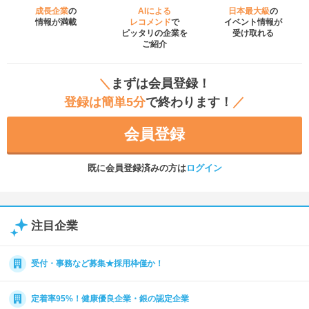
成長企業
の
AIによる
日本最大級
の
情報が満載
レコメンド
で
イベント
情報が
ピッタリの企業を
受け取れる
ご紹介
＼
まずは会員登録！
登録は簡単5分
で終わります！
／
会員登録
既に会員登録済みの方は
ログイン
注目企業
受付・事務など募集★採用枠僅か！
定着率95%！健康優良企業・銀の認定企業