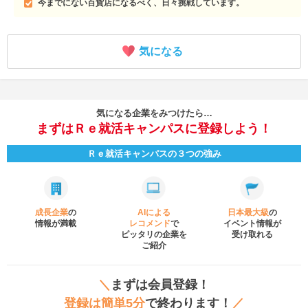
今までにない百貨店になるべく、日々挑戦しています。
気になる
気になる企業をみつけたら…
まずはＲｅ就活キャンパスに登録しよう！
Ｒｅ就活キャンパスの３つの強み
成長企業
の
AIによる
日本最大級
の
情報が満載
レコメンド
で
イベント
情報が
ピッタリの企業を
受け取れる
ご紹介
＼
まずは会員登録！
登録は簡単5分
で終わります！
／