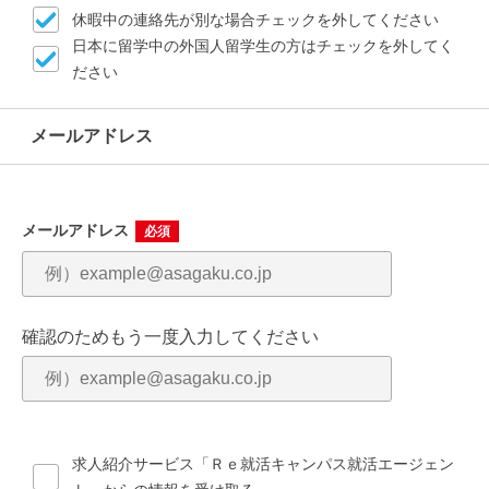
休暇中の連絡先が別な場合チェックを外してください
日本に留学中の外国人留学生の方はチェックを外してく
ださい
メールアドレス
郵便番号（ハイフン不要）
必須
メールアドレス
必須
郵便番号検索
都道府県
確認のためもう一度入力してください
必須
市区町村・町名
必須
求人紹介サービス「Ｒｅ就活キャンパス就活エージェン