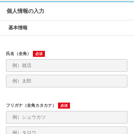
個人情報の入力
就活支援
就活コラム
就活ノウハウが満載！
お役立ち記事・相談室など
基本情報
適職診断
就活チャンネル
あなたに合う仕事を診断！
動画で対策講座をチェック
氏名（全角）
必須
就活ニュースペーパー
よくある質問
就活時事ニュースを更新
不明点があればこちら
フリガナ（全角カタカナ）
必須