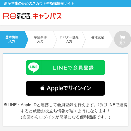
新卒学生のためのスカウト型就職情報サイト
会員登録
ログイン
基本情報
希望条件
アバター登録
各種設定
入力
入力
入力
完了
会員ID・パスワードを忘れた方はこちら
探す
【4年生】
【4年生】
【1～3年生】
採用情報を探す
説明会を探す
インターンを探す
※LINE・Apple IDと連携して会員登録を行えます。特にLINEで連携
イベントを探す
スカウト
お知らせ
すると就活お役立ち情報が届くようになります！
（次回からログインが簡単になる便利機能です。）
就活ノウハウ・サポート