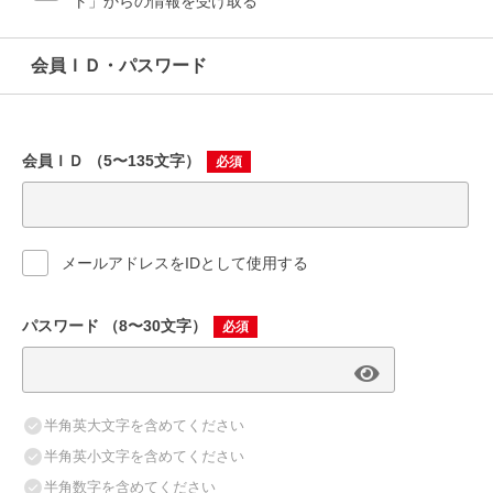
ト」からの情報を受け取る
会員ＩＤ・パスワード
番地
（英数字 + ハイフンのみ）
必須
会員ＩＤ
（5〜135文字）
必須
建物名・部屋番号
メールアドレスをIDとして使用する
パスワード
（8〜30文字）
必須
電話番号
必須
-
-
半角英大文字を含めてください
半角英小文字を含めてください
半角数字を含めてください