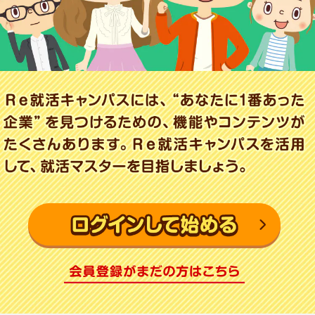
就活支援
就活コラム
就活ノウハウが満載！
お役立ち記事・相談室など
適職診断
就活チャンネル
あなたに合う仕事を診断！
動画で対策講座をチェック
就活ニュースペーパー
よくある質問
就活時事ニュースを更新
不明点があればこちら