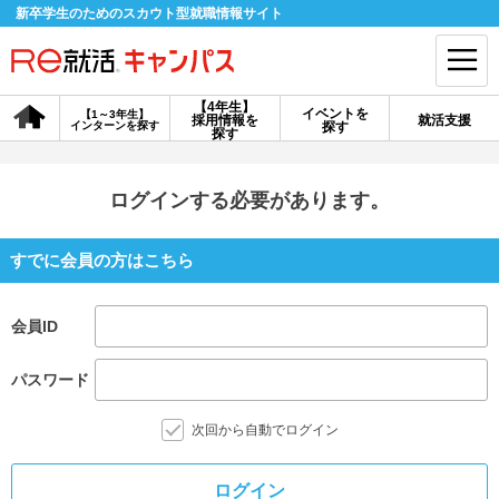
新卒学生のためのスカウト型就職情報サイト
【4年生】
イベントを
【1～3年生】
採用情報を
就活支援
インターンを探す
探す
会員登録
ログイン
探す
会員ID・パスワードを忘れた方はこちら
ログインする必要があります。
探す
すでに会員の方はこちら
【4年生】
【4年生】
【1～3年生】
会員ID
採用情報を探す
説明会を探す
インターンを探す
パスワード
イベントを探す
スカウト
お知らせ
次回から自動でログイン
就活ノウハウ・サポート
ログイン