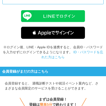
就活支援
就活コラム
就活ノウハウが満載！
お役立ち記事・相談室など
適職診断
就活チャンネル
あなたに合う仕事を診断！
動画で対策講座をチェック
就活ニュースペーパー
よくある質問
※ログイン後、LINE・Apple IDを連携すると、会員ID・パスワード
就活時事ニュースを更新
不明点があればこちら
を入力せずにログインできるようになります。
ID・パスワードを忘
れた方はこちら
会員登録がまだの方はこちら
会員登録すると、
適職診断テストや就活イベント案内など、さ
まざまな会員限定のサービスを受けることができます。
まずは会員登録！
登録は
簡単5分
で終わります！