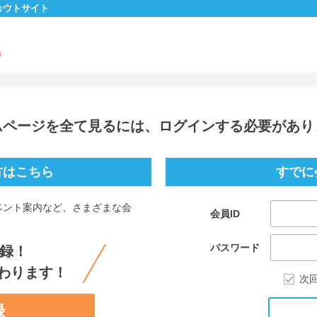
カウトサイト
ムページを全て見るには、ログインする必要があり
方はこちら
すでに
ベント案内など、さまざまな会
会員ID
。
パスワード
録！
わります！
次
録