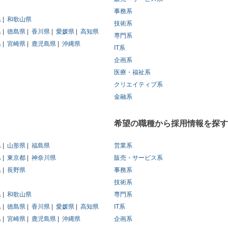
事務系
県
和歌山県
技術系
県
徳島県
香川県
愛媛県
高知県
専門系
県
宮崎県
鹿児島県
沖縄県
IT系
企画系
医療・福祉系
クリエイティブ系
金融系
希望の職種から採用情報を探す
県
山形県
福島県
営業系
県
東京都
神奈川県
販売・サービス系
県
長野県
事務系
技術系
県
和歌山県
専門系
県
徳島県
香川県
愛媛県
高知県
IT系
県
宮崎県
鹿児島県
沖縄県
企画系