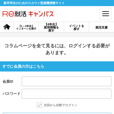
新卒学生のためのスカウト型就職情報サイト
【4年生】
イベントを
【1～3年生】
採用情報を
就活支援
インターンを探す
探す
会員登録
ログイン
探す
会員ID・パスワードを忘れた方はこちら
コラムページを全て見るには、ログインする必要が
あります。
探す
すでに会員の方はこちら
【4年生】
【4年生】
【1～3年生】
採用情報を探す
説明会を探す
インターンを探す
会員ID
パスワード
イベントを探す
スカウト
お知らせ
次回から自動でログイン
就活ノウハウ・サポート