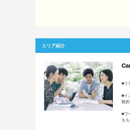
エリア紹介
Ca
■リ
■イ
観的
■ワ
をも