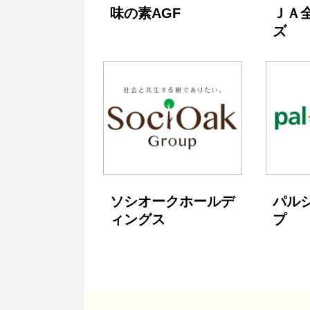
味の素AGF
ＪＡ
ズ
ソシオークホールデ
パル
ィングス
プ