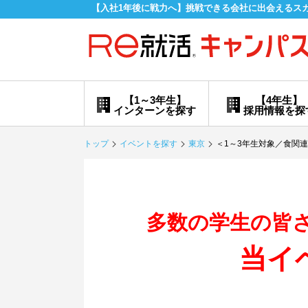
【入社1年後に戦力へ】挑戦できる会社に出会えるス
【1～3年生】
【4年生】
インターンを探す
採用情報を探
トップ
イベントを探す
東京
＜1～3年生対象／食関連企業特
多数の学生の皆
当イ