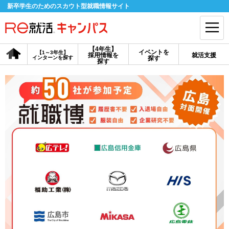
新卒学生のためのスカウト型就職情報サイト
【4年生】
イベントを
【1～3年生】
採用情報を
就活支援
インターンを探す
探す
会員登録
ログイン
探す
会員ID・パスワードを忘れた方はこちら
探す
【4年生】
【4年生】
【1～3年生】
採用情報を探す
説明会を探す
インターンを探す
イベントを探す
スカウト
お知らせ
就活ノウハウ・サポート