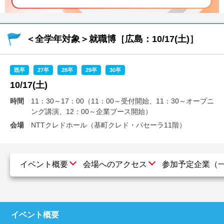
就活支援
就活コラム
就活ノウハウが満載！
お役立ち記事・相談室など
＜全学年対象＞就職博［広島：10/17(土)］
適職診断
就活チャンネル
あなたに合う仕事を診断！
動画で対策講座をチェック
既卒
27卒
28卒
29卒
30卒
10/17(土)
就活ニュースペーパー
よくある質問
時間
11：30～17：00（11：00～受付開始、11：30～オープニ
就活時事ニュースを更新
不明点があればこちら
ング講演、12：00～企業ブース開始）
会場
NTTクレドホール（基町クレド・パセーラ11階）
イベント概要
会場へのアクセス
参加予定企業（
イベント概要