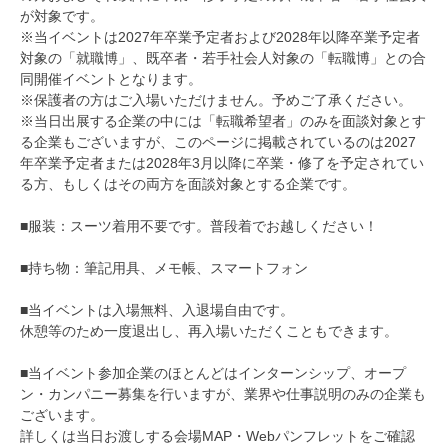
が対象です。
※当イベントは2027年卒業予定者および2028年以降卒業予定者
対象の「就職博」、既卒者・若手社会人対象の「転職博」との合
同開催イベントとなります。
※保護者の方はご入場いただけません。予めご了承ください。
※当日出展する企業の中には「転職希望者」のみを面談対象とす
る企業もございますが、このページに掲載されているのは2027
年卒業予定者または2028年3月以降に卒業・修了を予定されてい
る方、もしくはその両方を面談対象とする企業です。
■服装：スーツ着用不要です。普段着でお越しください！
■持ち物：筆記用具、メモ帳、スマートフォン
■当イベントは入場無料、入退場自由です。
休憩等のため一度退出し、再入場いただくこともできます。
■当イベント参加企業のほとんどはインターンシップ、オープ
ン・カンパニー募集を行いますが、業界や仕事説明のみの企業も
ございます。
詳しくは当日お渡しする会場MAP・Webパンフレットをご確認