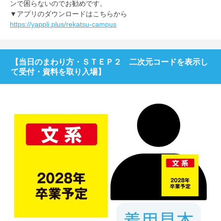
ンで困らないのでお勧めです。
▼アプリのダウンロードはこちらから
https://yappli.plus/rekatsu-campus
【当日のまわり方・ＳＴＥＰ２ 二次元コードを表示し
て受付・資料を取り入場】