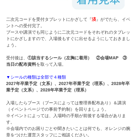
二次元コードを受付タブレットにかざして『
済
』がでたら、イベ
ントへの受付完了。
ブースや講演でも同じように二次元コードをそれぞれのタブレッ
トにかざしますので、入場後もすぐに出せるようにしておきまし
ょう。
受付後は、
①該当するシール（左胸に着用） ②会場MAP ③
当日の配布資料
を取って入場。
▼シールの種類は全部で４種類
2027年卒業予定（文系）、2027年卒業予定（理系）、2028年卒
業予定（文系）、2028年卒業予定（理系）
入場したらブース（ブースによっては整理券配布あり）＆講演
（イベントページでの事前予約制）を回りましょう。
※イベントによっては、入場時の手順が前後する場合がありま
す。
※会場内でのお困りごとや聞きたいことは何でも、オレンジの腕
章をつけた運営スタッフにご相談ください。