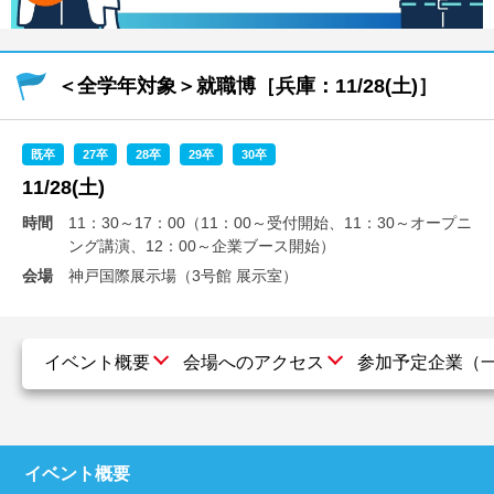
就活支援
就活コラム
就活ノウハウが満載！
お役立ち記事・相談室など
＜全学年対象＞就職博［兵庫：11/28(土)］
適職診断
就活チャンネル
あなたに合う仕事を診断！
動画で対策講座をチェック
既卒
27卒
28卒
29卒
30卒
11/28(土)
就活ニュースペーパー
よくある質問
時間
11：30～17：00（11：00～受付開始、11：30～オープニ
就活時事ニュースを更新
不明点があればこちら
ング講演、12：00～企業ブース開始）
会場
神戸国際展示場（3号館 展示室）
イベント概要
会場へのアクセス
参加予定企業（
イベント概要