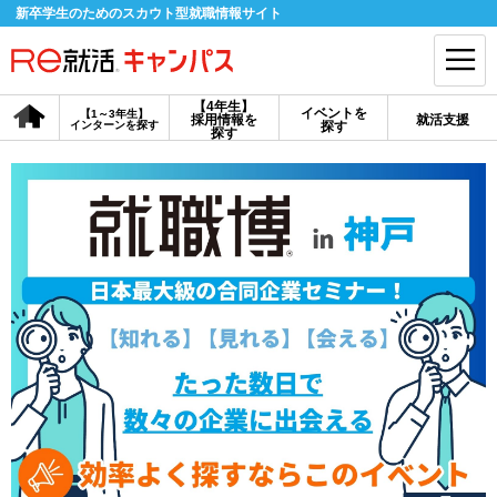
新卒学生のためのスカウト型就職情報サイト
【4年生】
イベントを
【1～3年生】
採用情報を
就活支援
インターンを探す
探す
会員登録
ログイン
探す
会員ID・パスワードを忘れた方はこちら
探す
【4年生】
【4年生】
【1～3年生】
採用情報を探す
説明会を探す
インターンを探す
イベントを探す
スカウト
お知らせ
就活ノウハウ・サポート