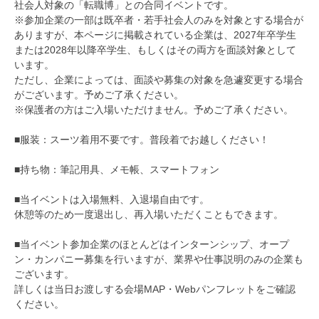
社会人対象の「転職博」との合同イベントです。
※参加企業の一部は既卒者・若手社会人のみを対象とする場合が
ありますが、本ページに掲載されている企業は、2027年卒学生
または2028年以降卒学生、もしくはその両方を面談対象として
います。
ただし、企業によっては、面談や募集の対象を急遽変更する場合
がございます。予めご了承ください。
※保護者の方はご入場いただけません。予めご了承ください。
■服装：スーツ着用不要です。普段着でお越しください！
■持ち物：筆記用具、メモ帳、スマートフォン
■当イベントは入場無料、入退場自由です。
休憩等のため一度退出し、再入場いただくこともできます。
■当イベント参加企業のほとんどはインターンシップ、オープ
ン・カンパニー募集を行いますが、業界や仕事説明のみの企業も
ございます。
詳しくは当日お渡しする会場MAP・Webパンフレットをご確認
ください。