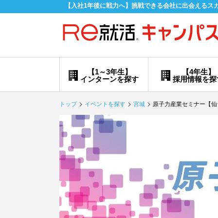
【入社1年後に戦力へ】挑戦できる会社に出会えるス
【1～3年生】
【4年生】
インターンを探す
採用情報を探
トップ
イベントを探す
宮城
原子力産業セミナー【仙台：