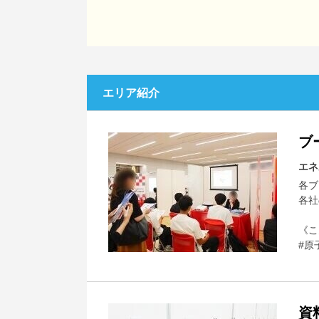
エリア紹介
ブ
エネ
各ブ
各社
《こ
#原
資