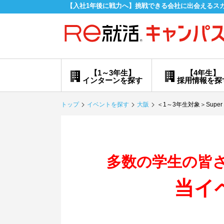
【入社1年後に戦力へ】挑戦できる会社に出会えるス
【1～3年生】
【4年生】
インターンを探す
採用情報を探
トップ
イベントを探す
大阪
＜1～3年生対象＞Super B
多数の学生の皆
当イ