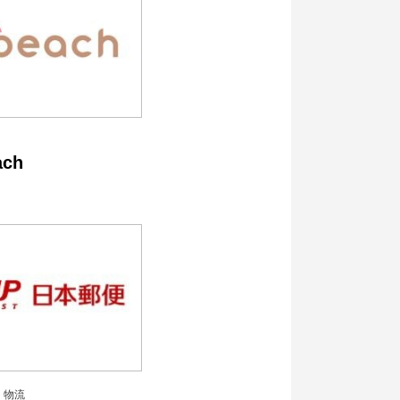
ach
・物流