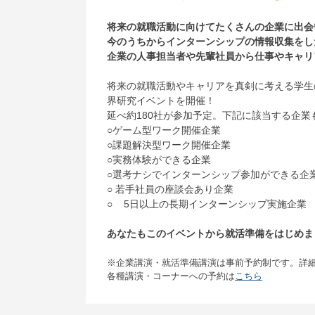
将来の就職活動に向けてたくさんの企業に出会
今のうちからインターンシップの情報収集をし
企業の人事担当者や先輩社員から仕事やキャリ
将来の就職活動やキャリアを真剣に考える学生の
界研究イベントを開催！
延べ約180社が参加予定。下記に該当する企業
○ゲーム型ワーク開催企業
○課題解決型ワーク開催企業
○実務体験ができる企業
○選考ナシでインターンシップ参加ができる企
○ 若手社員の座談会あり企業
○ 5日以上の長期インターンシップ実施企業
あなたもこのイベントから就活準備をはじめま
※企業講演・就活準備講演は事前予約制です。詳
各種講演・コーナーへの予約は
こちら