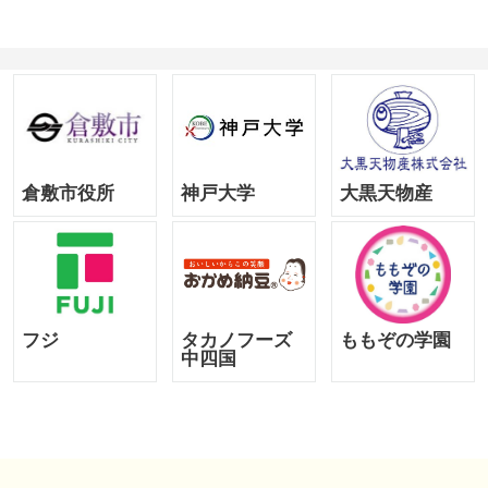
倉敷市役所
神戸大学
大黒天物産
フジ
タカノフーズ
ももぞの学園
中四国