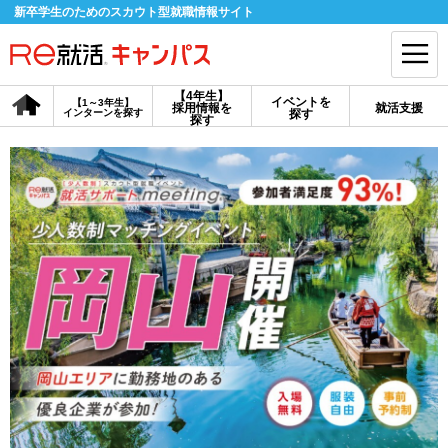
新卒学生のためのスカウト型就職情報サイト
【4年生】
イベントを
【1～3年生】
採用情報を
就活支援
インターンを探す
探す
会員登録
ログイン
探す
会員ID・パスワードを忘れた方はこちら
探す
【4年生】
【4年生】
【1～3年生】
採用情報を探す
説明会を探す
インターンを探す
イベントを探す
スカウト
お知らせ
就活ノウハウ・サポート