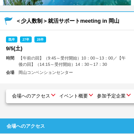
就活支援
就活コラム
就活ノウハウが満載！
お役立ち記事・相談室など
＜少人数制＞就活サポートmeeting in 岡山
適職診断
就活チャンネル
既卒
27卒
28卒
あなたに合う仕事を診断！
動画で対策講座をチェック
9/5(土)
就活ニュースペーパー
よくある質問
時間
【午前の回】（9:45～受付開始）10：00～13：00／【午
就活時事ニュースを更新
不明点があればこちら
後の回】（14:15～受付開始）14：30～17：30
会場
岡山コンベンションセンター
会場へのアクセス
イベント概要
参加予定企業
会場へのアクセス