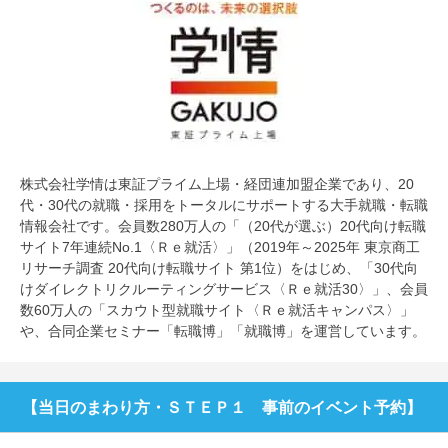
株式会社学情は東証プライム上場・経団連加盟企業であり、20
代・30代の就職・採用をトータルにサポートする大手就職・転職
情報会社です。会員数280万人の「（20代が選ぶ）20代向け転職
サイト7年連続No.1〈Ｒｅ就活〉」（2019年～2025年 東京商工
リサーチ調査 20代向け転職サイト 第1位）をはじめ、「30代向
けダイレクトリクルーティングサービス〈Ｒｅ就活30〉」、会員
数60万人の「スカウト型就職サイト〈Ｒｅ就活キャンパス〉」
や、合同企業セミナー「転職博」「就職博」を運営しています。
【当日のまわり方・ＳＴＥＰ１ 事前のイベント予約】