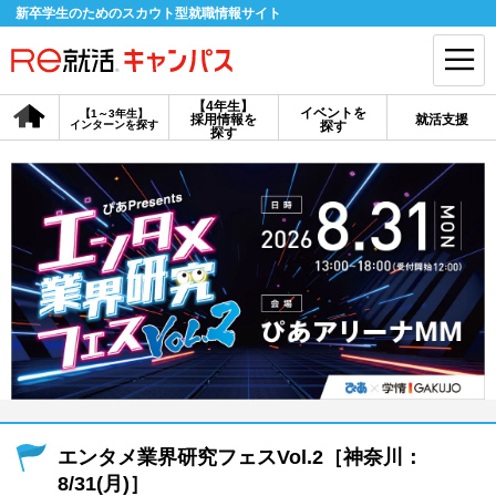
新卒学生のためのスカウト型就職情報サイト
【4年生】
イベントを
【1～3年生】
採用情報を
就活支援
インターンを探す
探す
会員登録
ログイン
探す
会員ID・パスワードを忘れた方はこちら
探す
【4年生】
【4年生】
【1～3年生】
採用情報を探す
説明会を探す
インターンを探す
イベントを探す
スカウト
お知らせ
エンタメ業界研究フェスVol.2［神奈川：
就活ノウハウ・サポート
8/31(月)］