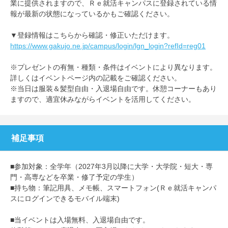
業に提供されますので、Ｒｅ就活キャンパスに登録されている情
報が最新の状態になっているかもご確認ください。
▼登録情報はこちらから確認・修正いただけます。
https://www.gakujo.ne.jp/campus/login/lgn_login?refId=reg01
※プレゼントの有無・種類・条件はイベントにより異なります。
詳しくはイベントページ内の記載をご確認ください。
※当日は服装＆髪型自由・入退場自由です。休憩コーナーもあり
ますので、適宜休みながらイベントを活用してください。
補足事項
■参加対象：全学年（2027年3月以降に大学・大学院・短大・専
門・高専などを卒業・修了予定の学生）
■持ち物：筆記用具、メモ帳、スマートフォン(Ｒｅ就活キャンパ
スにログインできるモバイル端末)
■当イベントは入場無料、入退場自由です。