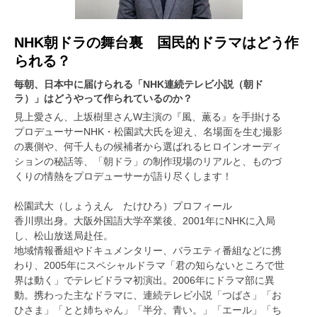
NHK朝ドラの舞台裏 国民的ドラマはどう作
られる？
毎朝、日本中に届けられる「NHK連続テレビ小説（朝ド
ラ）」はどうやって作られているのか？
見上愛さん、上坂樹里さんW主演の『風、薫る』を手掛ける
プロデューサーNHK・松園武大氏を迎え、名場面を生む撮影
の裏側や、何千人もの候補者から選ばれるヒロインオーディ
ションの秘話等、「朝ドラ」の制作現場のリアルと、ものづ
くりの情熱をプロデューサーが語り尽くします！
松園武大（しょうえん たけひろ）プロフィール
香川県出身。大阪外国語大学卒業後、2001年にNHKに入局
し、松山放送局赴任。
地域情報番組やドキュメンタリー、バラエティ番組などに携
わり、2005年にスペシャルドラマ「君の知らないところで世
界は動く」でテレビドラマ初演出。2006年にドラマ部に異
動。携わった主なドラマに、連続テレビ小説「つばさ」「お
ひさま」「とと姉ちゃん」「半分、青い。」「エール」「ち