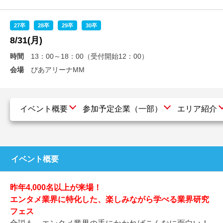
就活支援
就活コラム
27卒
28卒
29卒
30卒
就活ノウハウが満載！
お役立ち記事・相談室など
8/31(月)
適職診断
就活チャンネル
時間
13：00～18：00（受付開始12：00）
会場
ぴあアリーナMM
あなたに合う仕事を診断！
動画で対策講座をチェック
就活ニュースペーパー
よくある質問
就活時事ニュースを更新
不明点があればこちら
イベント概要
参加予定企業（一部）
エリア紹介
イベント概要
昨年4,000名以上が来場！
エンタメ業界に特化した、楽しみながら学べる業界研究
フェス