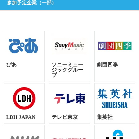
参加予定企業（一部）
ぴあ
ソニーミュー
劇団四季
ジックグルー
プ
LDH JAPAN
テレビ東京
集英社