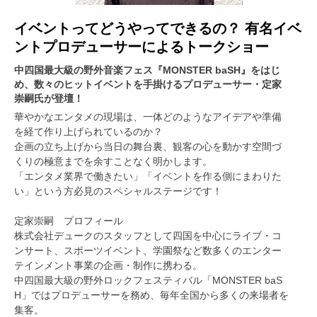
イベントってどうやってできるの？ 有名イベ
ントプロデューサーによるトークショー
中四国最大級の野外音楽フェス『MONSTER baSH』をはじ
め、数々のヒットイベントを手掛けるプロデューサー・定家
崇嗣氏が登壇！
華やかなエンタメの現場は、一体どのようなアイデアや準備
を経て作り上げられているのか？
企画の立ち上げから当日の舞台裏、観客の心を動かす空間づ
くりの極意までを余すことなく明かします。
「エンタメ業界で働きたい」「イベントを作る側にまわりた
い」という方必見のスペシャルステージです！
定家崇嗣 プロフィール
株式会社デュークのスタッフとして四国を中心にライブ・コ
ンサート、スポーツイベント、学園祭など数多くのエンター
テインメント事業の企画・制作に携わる。
中四国最大級の野外ロックフェスティバル「MONSTER baS
H」ではプロデューサーを務め、毎年全国から多くの来場者を
集客。