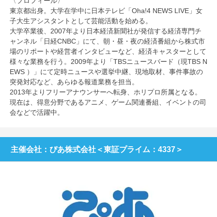
〈プロフィール〉
東京都出身。大学在学中に日本テレビ「Oha!4 NEWS LIVE」女
子大生アシスタントとして芸能活動を始める。
大学卒業後、2007年より日本経済新聞社が発信する経済専門チ
ャンネル「日経CNBC」にて、朝・昼・夜の経済番組から株式市
場のリポートや経営者インタビューなど、経済キャスターとして
様々な業務を行う。2009年より「TBSニュースバード（現TBS N
EWS ）」にて定時ニュースや選挙中継、現地取材、事件事故の
突発対応など、あらゆる報道業務を担当。
2013年よりフリーアナウンサーへ転身、ホリプロ所属となる。
現在は、得意分野であるアニメ、ゲーム関連番組、イベントの司
会などで活躍中。
主催会社：ぴあ株式会社＜東証プライム：4337＞