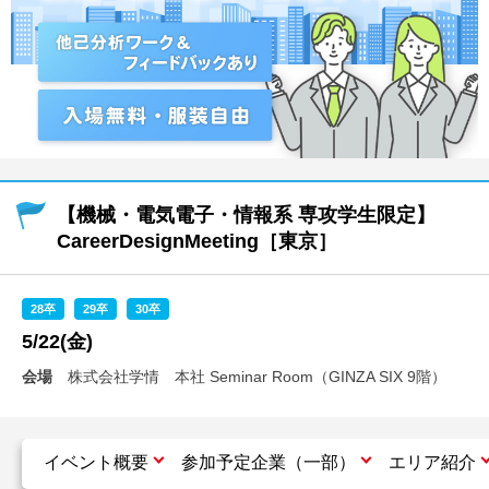
就活支援
就活コラム
就活ノウハウが満載！
お役立ち記事・相談室など
適職診断
就活チャンネル
あなたに合う仕事を診断！
動画で対策講座をチェック
就活ニュースペーパー
よくある質問
【機械・電気電子・情報系 専攻学生限定】
就活時事ニュースを更新
不明点があればこちら
CareerDesignMeeting［東京］
28卒
29卒
30卒
5/22(金)
会場
株式会社学情 本社 Seminar Room（GINZA SIX 9階）
イベント概要
参加予定企業（一部）
エリア紹介