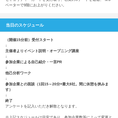
ベーターで9階にお上がりください。
当日のスケジュール
（開催15分前）受付スタート
↓
主催者よりイベント説明・オープニング講座
↓
参加企業による自己紹介・一言PR
↓
他己分析ワーク
↓
参加企業との面談（1回15～20分×最大8社。間に休憩を挟みま
す）
↓
終了
アンケートを記入いただき解散となります。
※上記スケジュールは目安であり、参加企業数等によって変更と