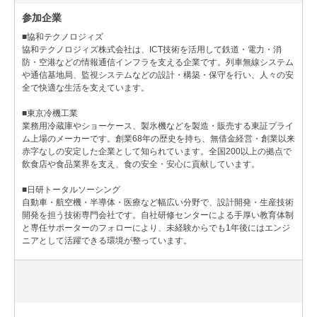
参加企業
■協和テクノロジィズ
協和テクノロジィズ株式会社は、ICT技術を活用して鉄道・電力・消
防・空港などの情報通信インフラを支える企業です。列車無線システム
や通信基地局、監視システムなどの設計・構築・保守を行い、人々の安
全で快適な生活を支えています。
■東京冷機工業
業務用冷蔵庫やショーケース、製氷機などを製造・販売する東証プライ
ム上場のメーカーです。創業68年の歴史を持ち、無借金経営・創業以来
赤字なしの安定した企業として知られています。全国200以上の拠点で
飲食店や食品業界を支え、食の安全・安心に貢献しています。
■日研トータルソーシング
自動車・航空機・半導体・医療など幅広い分野で、設計開発・生産技術
開発を担う技術専門会社です。自社研修センターによる手厚い教育体制
と専任サポーターのフォローにより、未経験からでも1年後にはエンジ
ニアとして活躍できる環境が整っています。