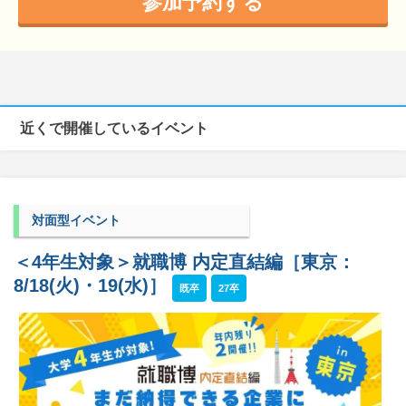
参加予約する
近くで開催しているイベント
対面型イベント
＜4年生対象＞就職博 内定直結編［東京：
8/18(火)・19(水)］
既卒
27卒