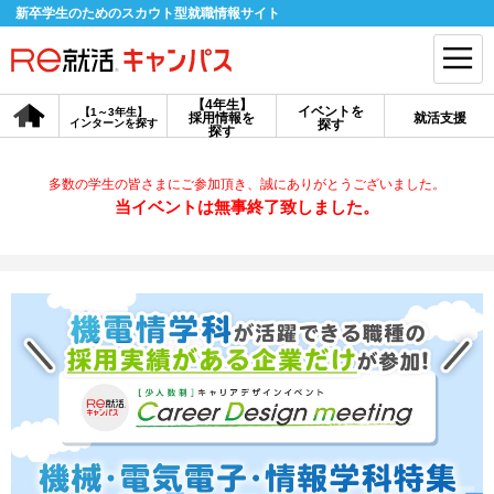
新卒学生のためのスカウト型就職情報サイト
【4年生】
イベントを
【1～3年生】
採用情報を
就活支援
インターンを探す
探す
会員登録
探す
ログイン
多数の学生の皆さまにご参加頂き、誠にありがとうございました。
会員ID・パスワードを忘れた方はこちら
当イベントは無事終了致しました。
探す
【4年生】
【4年生】
【1～3年生】
採用情報を探す
説明会を探す
インターンを探す
イベントを探す
スカウト
お知らせ
就活ノウハウ・サポート