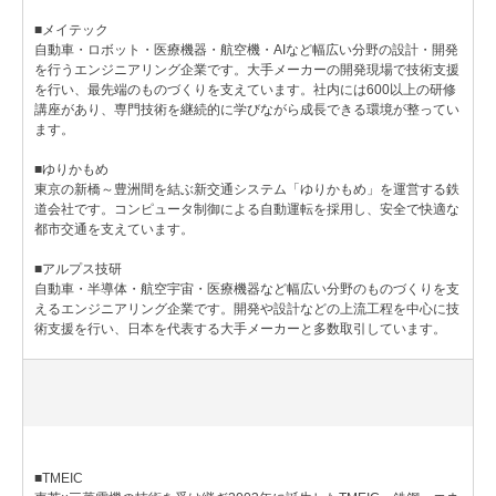
■メイテック
自動車・ロボット・医療機器・航空機・AIなど幅広い分野の設計・開発
を行うエンジニアリング企業です。大手メーカーの開発現場で技術支援
を行い、最先端のものづくりを支えています。社内には600以上の研修
講座があり、専門技術を継続的に学びながら成長できる環境が整ってい
ます。
■ゆりかもめ
東京の新橋～豊洲間を結ぶ新交通システム「ゆりかもめ」を運営する鉄
道会社です。コンピュータ制御による自動運転を採用し、安全で快適な
都市交通を支えています。
■アルプス技研
自動車・半導体・航空宇宙・医療機器など幅広い分野のものづくりを支
えるエンジニアリング企業です。開発や設計などの上流工程を中心に技
術支援を行い、日本を代表する大手メーカーと多数取引しています。
■TMEIC