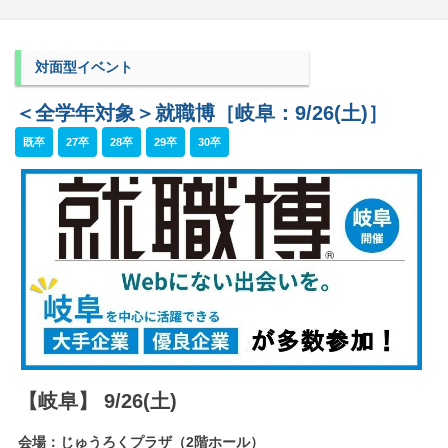
対面型イベント
＜全学年対象＞就職博［岐阜：9/26(土)］
既卒
27卒
28卒
29卒
30卒
【岐阜】 9/26(土)
会場：じゅうろくプラザ（2階ホール）