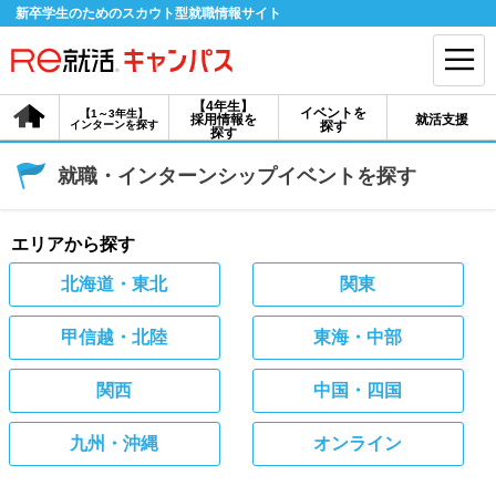
新卒学生のためのスカウト型就職情報サイト
【4年生】
イベントを
【1～3年生】
採用情報を
就活支援
インターンを探す
探す
会員登録
ログイン
探す
就職・インターンシップイベントを探す
会員ID・パスワードを忘れた方はこちら
探す
エリアから探す
北海道・東北
関東
【4年生】
【4年生】
【1～3年生】
採用情報を探す
説明会を探す
インターンを探す
甲信越・北陸
東海・中部
関西
中国・四国
イベントを探す
スカウト
お知らせ
九州・沖縄
オンライン
就活ノウハウ・サポート