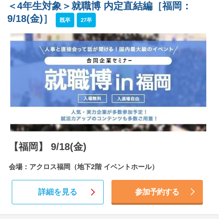
＜4年生対象＞就職博 内定直結編［福岡：
9/18(金)］
既卒
27卒
【福岡】 9/18(金)
会場：アクロス福岡（地下2階 イベントホール）
詳細を見る
参加予約する