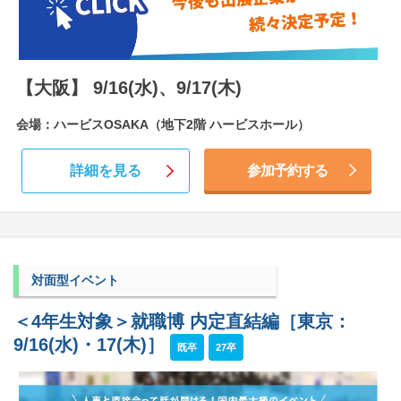
【大阪】 9/16(水)、9/17(木)
会場：ハービスOSAKA（地下2階 ハービスホール）
詳細を見る
参加予約する
対面型イベント
＜4年生対象＞就職博 内定直結編［東京：
9/16(水)・17(木)］
既卒
27卒