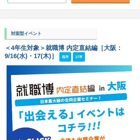
対面型イベント
＜4年生対象＞就職博 内定直結編［大阪：
9/16(水)・17(木)］
既卒
27卒