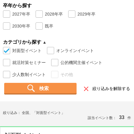
卒年から探す
就活支援
就活コラム
2027年卒
2028年卒
2029年卒
就活ノウハウが満載！
お役立ち記事・相談室など
2030年卒
既卒
適職診断
就活チャンネル
カテゴリから探す
あなたに合う仕事を診断！
動画で対策講座をチェック
対面型イベント
オンラインイベント
就活ニュースペーパー
よくある質問
就活対策セミナー
公的機関主催イベント
就活時事ニュースを更新
不明点があればこちら
少人数制イベント
その他
検索
絞り込みを解除する
絞り込み：
全国、「対面型イベント」
33
該当イベント数：
件