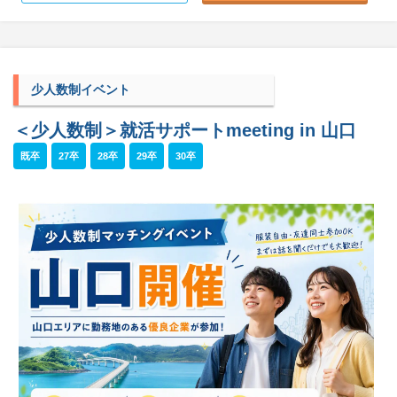
少人数制イベント
＜少人数制＞就活サポートmeeting in 山口
既卒
27卒
28卒
29卒
30卒