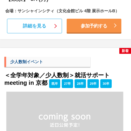
会場：サンシャインシティ（文化会館ビル 4階 展示ホールB）
詳細を見る
参加予約する
新着
少人数制イベント
＜全学年対象／少人数制＞就活サポート
meeting in 京都
既卒
27卒
28卒
29卒
30卒