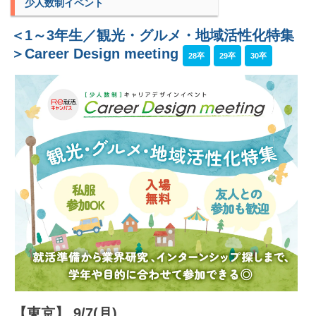
少人数制イベント
＜1～3年生／観光・グルメ・地域活性化特集
＞Career Design meeting
28卒
29卒
30卒
【東京】 9/7(月)