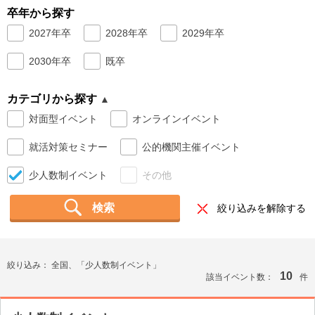
卒年から探す
就活支援
就活コラム
2027年卒
2028年卒
2029年卒
就活ノウハウが満載！
お役立ち記事・相談室など
2030年卒
既卒
適職診断
就活チャンネル
カテゴリから探す
あなたに合う仕事を診断！
動画で対策講座をチェック
対面型イベント
オンラインイベント
就活ニュースペーパー
よくある質問
就活対策セミナー
公的機関主催イベント
就活時事ニュースを更新
不明点があればこちら
少人数制イベント
その他
検索
絞り込みを解除する
絞り込み：
全国、「少人数制イベント」
10
該当イベント数：
件