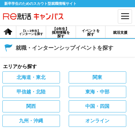
新卒学生のためのスカウト型就職情報サイト
【4年生】
イベントを
【1～3年生】
採用情報を
就活支援
インターンを探す
探す
会員登録
ログイン
探す
就職・インターンシップイベントを探す
会員ID・パスワードを忘れた方はこちら
探す
エリアから探す
北海道・東北
関東
【4年生】
【4年生】
【1～3年生】
採用情報を探す
説明会を探す
インターンを探す
甲信越・北陸
東海・中部
関西
中国・四国
イベントを探す
スカウト
お知らせ
九州・沖縄
オンライン
就活ノウハウ・サポート