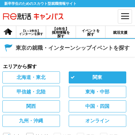
新卒学生のためのスカウト型就職情報サイト
【4年生】
イベントを
【1～3年生】
採用情報を
就活支援
インターンを探す
探す
会員登録
ログイン
探す
東京の就職・インターンシップイベントを探す
会員ID・パスワードを忘れた方はこちら
探す
エリアから探す
北海道・東北
関東
【4年生】
【4年生】
【1～3年生】
採用情報を探す
説明会を探す
インターンを探す
甲信越・北陸
東海・中部
関西
中国・四国
イベントを探す
スカウト
お知らせ
九州・沖縄
オンライン
就活ノウハウ・サポート