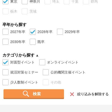
東京
神奈川
埼玉
千葉
群馬
就活支援
就活コラム
栃木
茨城
就活ノウハウが満載！
お役立ち記事・相談室など
卒年から探す
適職診断
就活チャンネル
2027年卒
2028年卒
2029年卒
あなたに合う仕事を診断！
動画で対策講座をチェック
2030年卒
既卒
就活ニュースペーパー
よくある質問
就活時事ニュースを更新
不明点があればこちら
カテゴリから探す
対面型イベント
オンラインイベント
就活対策セミナー
公的機関主催イベント
少人数制イベント
その他
検索
絞り込みを解除する