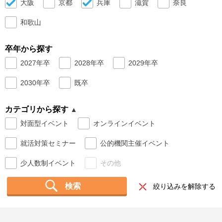
大阪
京都
兵庫
滋賀
奈良
就活支援
就活コラム
和歌山
就活ノウハウが満載！
お役立ち記事・相談室など
卒年から探す
適職診断
就活チャンネル
2027年卒
2028年卒
2029年卒
あなたに合う仕事を診断！
動画で対策講座をチェック
2030年卒
既卒
就活ニュースペーパー
よくある質問
就活時事ニュースを更新
不明点があればこちら
カテゴリから探す
対面型イベント
オンラインイベント
就活対策セミナー
公的機関主催イベント
少人数制イベント
その他
検索
絞り込みを解除する