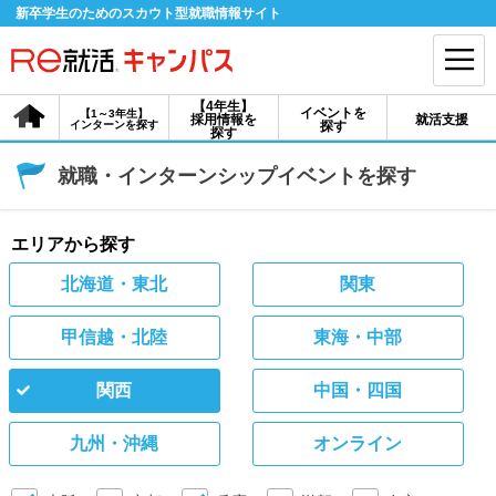
新卒学生のためのスカウト型就職情報サイト
【4年生】
イベントを
【1～3年生】
採用情報を
就活支援
インターンを探す
探す
会員登録
ログイン
探す
就職・インターンシップイベントを探す
会員ID・パスワードを忘れた方はこちら
探す
エリアから探す
北海道・東北
関東
【4年生】
【4年生】
【1～3年生】
採用情報を探す
説明会を探す
インターンを探す
甲信越・北陸
東海・中部
関西
中国・四国
イベントを探す
スカウト
お知らせ
九州・沖縄
オンライン
就活ノウハウ・サポート