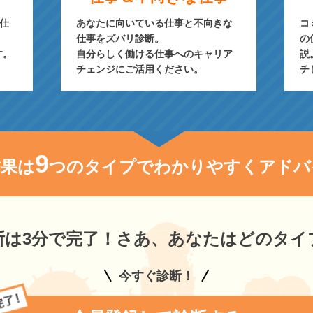
仕
あなたに向いている仕事と不向きな
コ
仕事をズバリ診断。
の
す。
自分らしく働ける仕事へのキャリア
説
チェンジにご活用ください。
チ
9
結果は
つのタイプで
わかりやすくアドバ
断は3分で完了！さあ、あなたはどのタイ
今すぐ診断！