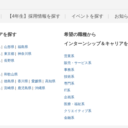
【4年生】採用情報を探す
イベントを探す
お知
アを探す
希望の職種から
インターンシップ＆キャリアを
県
山形県
福島県
県
東京都
神奈川県
営業系
県
長野県
販売・サービス系
事務系
県
和歌山県
技術系
県
徳島県
香川県
愛媛県
高知県
専門系
県
宮崎県
鹿児島県
沖縄県
IT系
企画系
医療・福祉系
クリエイティブ系
金融系