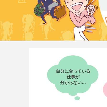
自分に合っている
仕事が
分からない…