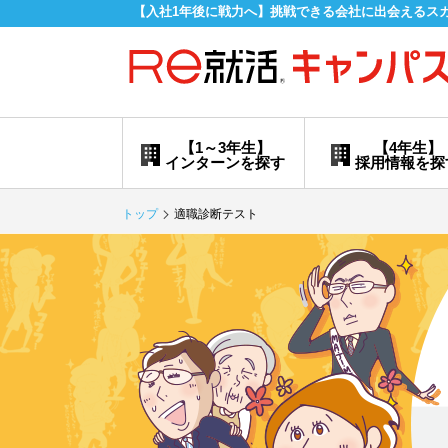
【入社1年後に戦力へ】挑戦できる会社に出会えるス
【1～3年生】
【4年生】
インターンを探す
採用情報を探
トップ
適職診断テスト