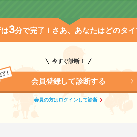
3
断は
分で完了！
さあ、あなたはどのタイ
今すぐ診断！
会員登録して診断する
会員の方はログインして診断