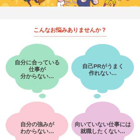
就活支援
就活コラム
就活ノウハウが満載！
お役立ち記事・相談室など
こんなお悩みありませんか？
適職診断
就活チャンネル
あなたに合う仕事を診断！
動画で対策講座をチェック
就活ニュースペーパー
よくある質問
自分に合っている
自己PRがうまく
就活時事ニュースを更新
不明点があればこちら
仕事が
作れない…
分からない…
自分の強みが
向いていない仕事には
わからない…
就職したくない…