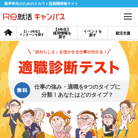
新卒学生のためのスカウト型就職情報サイト
【4年生】
イベントを
【1～3年生】
採用情報を
就活支援
インターンを探す
探す
会員登録
ログイン
探す
「自分らしさ」を活かせる仕事が分かる！
会員ID・パスワードを忘れた方はこちら
探す
仕事の強み・適職を9つのタイプに
【4年生】
【4年生】
【1～3年生】
採用情報を探す
説明会を探す
インターンを探す
分類！あなたはどのタイプ？
イベントを探す
スカウト
お知らせ
就活ノウハウ・サポート