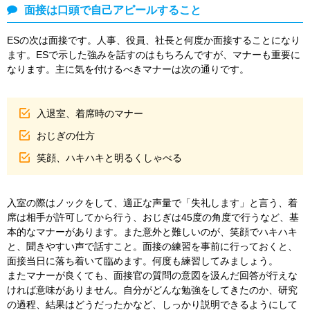
面接は口頭で自己アピールすること
ESの次は面接です。人事、役員、社長と何度か面接することになり
ます。ESで示した強みを話すのはもちろんですが、マナーも重要に
なります。主に気を付けるべきマナーは次の通りです。
入退室、着席時のマナー
おじぎの仕方
笑顔、ハキハキと明るくしゃべる
入室の際はノックをして、適正な声量で「失礼します」と言う、着
席は相手が許可してから行う、おじぎは45度の角度で行うなど、基
本的なマナーがあります。また意外と難しいのが、笑顔でハキハキ
と、聞きやすい声で話すこと。面接の練習を事前に行っておくと、
面接当日に落ち着いて臨めます。何度も練習してみましょう。
またマナーが良くても、面接官の質問の意図を汲んだ回答が行えな
ければ意味がありません。自分がどんな勉強をしてきたのか、研究
の過程、結果はどうだったかなど、しっかり説明できるようにして