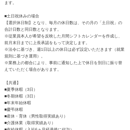
ます。
■土日祝休みの場合
【選択休日制】となり、毎月の休日数は、その月の「土日祝」の
合計日数と同日数となります。
※従業員本人が希望を反映した月間シフトカレンダーを作成し、
前月末日までに上長承認をもって決定します。
※法令に基づき、週1日以上の休日は必ず設定いただきます（就業
規則に基づき運用）。
※業務上の都合により、事前に通知した上で休日を別日に振り替
えていただく場合があります。
【共通】
■夏季休暇（3日）
■冬期休暇（3日）
■年末年始休暇
■慶弔休暇
■産休・育休（男性取得実績あり）
■介護休業（取得実績あり）
■有給休暇（入社6ヵ月経過後に付与）