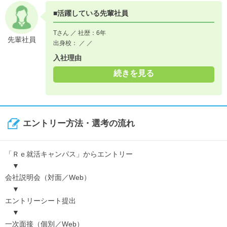
■活躍している先輩社員
Tさん ／ 社歴：6年
先輩社員
出身校： ／ ／
入社理由
続きを見る
エントリー方法・選考の流れ
「Ｒｅ就活キャンパス」からエントリー
▼
会社説明会（対面／Web）
▼
エントリーシート提出
▼
一次面接（個別／Web）