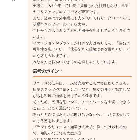
実際に、入社2年目で店長に抜擢された社員もおり、早期
キャリアアップのチャンスが豊富です。
また、近年は海外事業にも力を入れており、グローバルに
活躍できるフィールドも拡大中。
これからさらに多くの挑戦の機会が生まれていくと考えて
います。
ファッションやブランドが好きな方はもちろん、「自分の
可能性を広げたい」「成長できる環境に身を置きたい」と
いう方も大歓迎です。
みなさんとお会いできるのを楽しみにしています！
選考のポイント
リユースの仕事は、一人で完結するものではありません。
店舗スタッフや本部メンバーなど、多くの仲間と協力しな
がらお客様に価値を届けていく仕事です。
そのため、周囲を思いやり、チームワークを大切にできる
ことは、とても重要なポイント。
困ったときにはお互いに助け合いながら、一緒に成長して
いける方を歓迎します。
ブランドやリユースの知識は入社後に身につけられるの
で、知識がなくても大丈夫◎
安心して飛び込んできてくださいね！