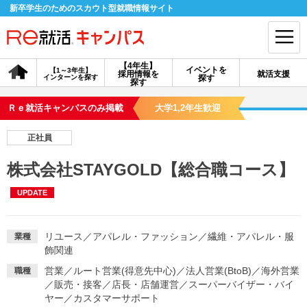
新卒学生のためのスカウト型就職情報サイト
【4年生】
イベントを
【1～3年生】
採用情報を
就活支援
インターンを探す
探す
会員登録
ログイン
探す
Ｒｅ就活キャンパスのみ掲載
大学1,2年生歓迎
会員ID・パスワードを忘れた方はこちら
正社員
探す
株式会社STAYGOLD【総合職コース】
UPDATE
【4年生】
【4年生】
【1～3年生】
採用情報を探す
説明会を探す
インターンを探す
リユース
／
アパレル・ファッション
／
繊維・アパレル・服
業種
飾関連
イベントを探す
スカウト
お知らせ
営業
／
ルート営業(得意先中心)
／
法人営業(BtoB)
／
海外営業
職種
／
販売・接客
／
店長・店舗運営
／
スーパーバイザー・バイ
就活ノウハウ・サポート
ヤー
／
カスタマーサポート