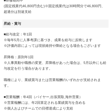
■研修期間中
(固定残業代46,800円含む)※固定残業代は30時間分で46,800円、
超過分は別途支給
昇給・賞与
■給与改定：年1回
※毎年5月に人事考課に基づき、成果を給与に反映します
※評価内容によっては現状維持や降給となる場合もございます
昇降格：原則年1回
※人事異動や職務の変更、昇降格があった場合は、5月以外にも給
与改定を行う場合があります。
職種により、業績賞与または営業報酬のいずれかが支給されま
す。
■営業報酬：年4回（バイヤー,出張買取,海外営業）
※営業報酬には、年2回算定される業績賞与を含める
※個人およびチームでの目標達成により支給