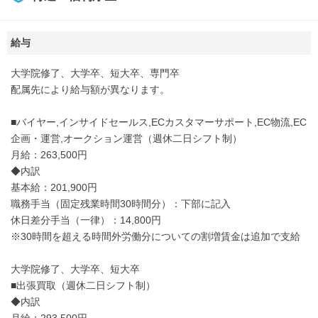
給与
大学院修了、大学卒、短大卒、専門卒
配属先により給与額が異なります。
■バイヤー,インサイドセールス,ECカスタマーサポート,EC物流,EC
企画・運営,オークション運営（週休二日シフト制）
月給：263,500円
◆内訳
基本給：201,900円
職務手当（固定残業時間30時間分）：下部に記入
休日差分手当（一律）：14,800円
※30時間を超える時間外労働分についての割増賃金は追加で支給
大学院修了、大学卒、短大卒
■出張買取（週休二日シフト制）
◆内訳