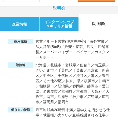
説明会
インターンシップ
採用情報
企業情報
＆キャリア情報
営業／ルート営業(得意先中心)／海外営業／
採用職種
法人営業(BtoB)／販売・接客／店長・店舗運
営／スーパーバイザー・バイヤー／カスタマ
ーサポート
北海道／札幌市／宮城県／仙台市／埼玉県／
勤務地
さいたま市／千葉県／千葉市／東京都／新宿
区／中央区／千代田区／渋谷区／港区／豊島
区／その他23区／神奈川県／横浜市／川崎市
／相模原市／新潟県／静岡県／静岡市／愛知
県／名古屋市／京都府／京都市／大阪府／大
阪市／堺市／兵庫県／神戸市／広島県／広島
市／福岡県／福岡市
月平均残業20時間未満／語学力を活かせる仕
働き方の特徴
事／裁量権が大きい／直接感謝される仕事／