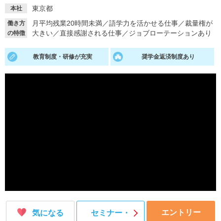
東京都
本社
就活支援
就活コラム
月平均残業20時間未満
／
語学力を活かせる仕事
／
裁量権が
働き方
就活ノウハウが満載！
お役立ち記事・相談室など
大きい
／
直接感謝される仕事
／
ジョブローテーションあり
の特徴
適職診断
就活チャンネル
教育制度・研修が充実
奨学金返済制度あり
あなたに合う仕事を診断！
動画で対策講座をチェック
就活ニュースペーパー
よくある質問
就活時事ニュースを更新
不明点があればこちら
エントリー
気になる
セミナー・