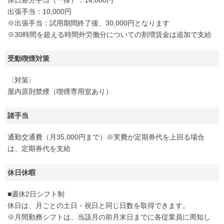
休日差分手当（一律）：14,800円
出張手当：10,000円
※出張手当：試用期間終了後、30,000円となります
※30時間を超える時間外労働分についての割増賃金は追加で支給
受動喫煙対策
〈対策〉
屋内原則禁煙（喫煙専用室あり）
諸手当
通勤交通費（月35,000円まで）※実費が定期券代を上回る場合
は、定期券代を支給
休日休暇
■週休2日シフト制
休日は、月ごとの土日・祝日と同じ日数を取得できます。
※月間勤務シフトは、当該月の前月末日までに各従業員に周知し