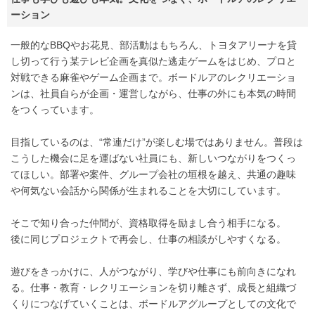
ーション
一般的なBBQやお花見、部活動はもちろん、トヨタアリーナを貸
し切って行う某テレビ企画を真似た逃走ゲームをはじめ、プロと
対戦できる麻雀やゲーム企画まで。ボードルアのレクリエーショ
ンは、社員自らが企画・運営しながら、仕事の外にも本気の時間
をつくっています。
目指しているのは、“常連だけ”が楽しむ場ではありません。普段は
こうした機会に足を運ばない社員にも、新しいつながりをつくっ
てほしい。部署や案件、グループ会社の垣根を越え、共通の趣味
や何気ない会話から関係が生まれることを大切にしています。
そこで知り合った仲間が、資格取得を励まし合う相手になる。
後に同じプロジェクトで再会し、仕事の相談がしやすくなる。
遊びをきっかけに、人がつながり、学びや仕事にも前向きになれ
る。仕事・教育・レクリエーションを切り離さず、成長と組織づ
くりにつなげていくことは、ボードルアグループとしての文化で