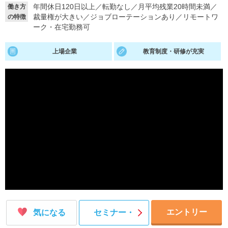
年間休日120日以上
／
転勤なし
／
月平均残業20時間未満
／
働き方
裁量権が大きい
／
ジョブローテーションあり
／
リモートワ
の特徴
就活支援
就活コラム
ーク・在宅勤務可
就活ノウハウが満載！
お役立ち記事・相談室など
上場企業
教育制度・研修が充実
適職診断
就活チャンネル
あなたに合う仕事を診断！
動画で対策講座をチェック
就活ニュースペーパー
よくある質問
就活時事ニュースを更新
不明点があればこちら
エントリー
気になる
セミナー・