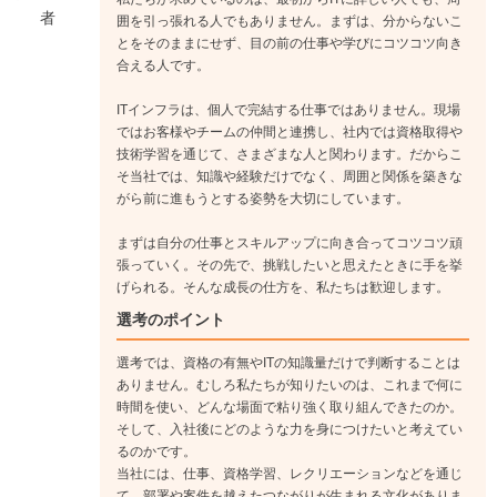
いきます。
者
囲を引っ張れる人でもありません。まずは、分からないこ
↓
とをそのままにせず、目の前の仕事や学びにコツコツ向き
《入社5年目》
合える人です。
技術力に加え、後輩支援やチーム運営にも関わりながら、プロ
ジェクトリーダーやプロジェクトマネージャーへ。クラウド・
ITインフラは、個人で完結する仕事ではありません。現場
ではお客様やチームの仲間と連携し、社内では資格取得や
セキュリティの専門家、ITコンサルタントなども目指せます。
技術学習を通じて、さまざまな人と関わります。だからこ
そ当社では、知識や経験だけでなく、周囲と関係を築きな
がら前に進もうとする姿勢を大切にしています。
まずは自分の仕事とスキルアップに向き合ってコツコツ頑
張っていく。その先で、挑戦したいと思えたときに手を挙
げられる。そんな成長の仕方を、私たちは歓迎します。
選考のポイント
選考では、資格の有無やITの知識量だけで判断することは
ありません。むしろ私たちが知りたいのは、これまで何に
時間を使い、どんな場面で粘り強く取り組んできたのか。
そして、入社後にどのような力を身につけたいと考えてい
るのかです。
当社には、仕事、資格学習、レクリエーションなどを通じ
て、部署や案件を越えたつながりが生まれる文化がありま