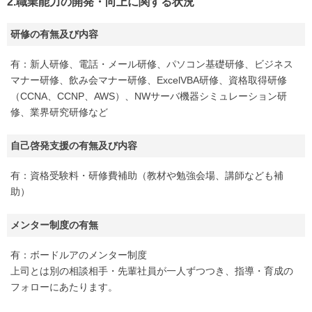
2.職業能力の開発・向上に関する状況
研修の有無及び内容
有：新人研修、電話・メール研修、パソコン基礎研修、ビジネス
マナー研修、飲み会マナー研修、ExcelVBA研修、資格取得研修
（CCNA、CCNP、AWS）、NWサーバ機器シミュレーション研
修、業界研究研修など
自己啓発支援の有無及び内容
有：資格受験料・研修費補助（教材や勉強会場、講師なども補
助）
メンター制度の有無
有：ボードルアのメンター制度
上司とは別の相談相手・先輩社員が一人ずつつき、指導・育成の
フォローにあたります。