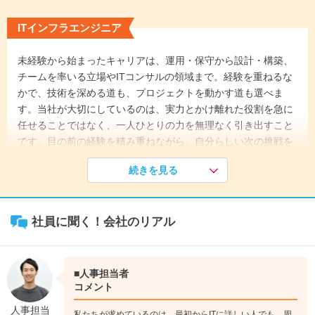
ITインフラエンジニア
未経験から始まったキャリアは、運用・保守から設計・構築、
チームを率いる立場やITコンサルの領域まで。経験を重ねるな
かで、技術を深める道も、プロジェクトを動かす道も選べま
す。当社が大切にしているのは、実力とかけ離れた役割を急に
任せることではなく、一人ひとりの力を無理なく引き出すこと
です。目の前の経験を積み重ねながら、自分らしい次の挑戦を
選んでいけます。
続きを見る
《入社1年目》
入社前からCCNA取得を目指してネットワークの基礎を学びま
社員に聞く！会社のリアル
す。入社後は運用・保守など、比較的取り組みやすい業務を通
じて、ITインフラの仕組みと実務の進め方を身につけます。
↓
《入社3年目》
■人事担当者
設計・構築やサポートデスクなどへ担当領域を広げます。資格
コメント
取得や先輩との学びを通じて、より専門的な仕事にも挑戦して
人事担当
私たちが求めているのは、最初からITに詳しい人でも、周