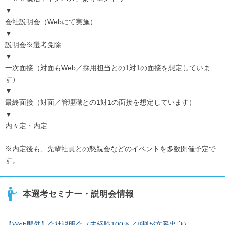
▼
会社説明会（Webにて実施）
▼
説明会※選考免除
▼
一次面接（対面もWeb／採用担当との1対1の面接を想定していま
す）
▼
最終面接（対面／管理職との1対1の面接を想定しています）
▼
内々定・内定
※内定後も、先輩社員との懇親会などのイベントを多数開催予定で
す。
本選考セミナー・説明会情報
【Web開催】会社説明会（未経験100％／8割が文系出身）