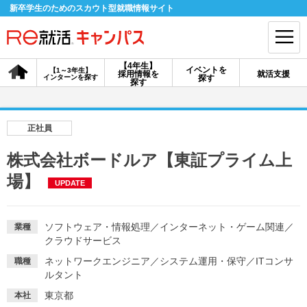
新卒学生のためのスカウト型就職情報サイト
【4年生】
イベントを
【1～3年生】
採用情報を
就活支援
インターンを探す
探す
会員登録
ログイン
探す
会員ID・パスワードを忘れた方はこちら
正社員
探す
株式会社ボードルア【東証プライム上
場】
UPDATE
【4年生】
【4年生】
【1～3年生】
採用情報を探す
説明会を探す
インターンを探す
ソフトウェア・情報処理
／
インターネット・ゲーム関連
／
業種
クラウドサービス
イベントを探す
スカウト
お知らせ
ネットワークエンジニア
／
システム運用・保守
／
ITコンサ
職種
ルタント
就活ノウハウ・サポート
東京都
本社