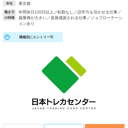
東京都
本社
就活支援
就活コラム
年間休日120日以上
／
転勤なし
／
語学力を活かせる仕事
／
働き方
裁量権が大きい
／
直接感謝される仕事
／
ジョブローテーシ
の特徴
就活ノウハウが満載！
お役立ち記事・相談室など
ョンあり
適職診断
就活チャンネル
職種別にエントリー可
あなたに合う仕事を診断！
動画で対策講座をチェック
就活ニュースペーパー
よくある質問
就活時事ニュースを更新
不明点があればこちら