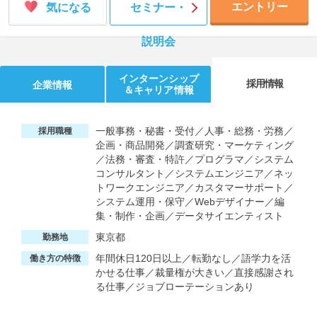
エントリー
気になる
セミナー・
説明会
インターンシップ
採用情報
企業情報
＆キャリア情報
一般事務・秘書・受付／人事・総務・労務／
採用職種
企画・商品開発／調査研究・マーケティング
／法務・審査・特許／プログラマ／システム
コンサルタント／システムエンジニア／ネッ
トワークエンジニア／カスタマーサポート／
システム運用・保守／Webデザイナー／編
集・制作・企画／データサイエンティスト
東京都
勤務地
年間休日120日以上／転勤なし／語学力を活
働き方の特徴
かせる仕事／裁量権が大きい／直接感謝され
る仕事／ジョブローテーションあり