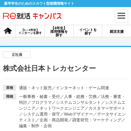
新卒学生のためのスカウト型就職情報サイト
【4年生】
イベントを
【1～3年生】
採用情報を
就活支援
インターンを探す
探す
会員登録
ログイン
探す
会員ID・パスワードを忘れた方はこちら
正社員
探す
株式会社日本トレカセンター
【4年生】
【4年生】
【1～3年生】
採用情報を探す
説明会を探す
インターンを探す
通販・ネット販売
／
インターネット・ゲーム関連
業種
一般事務・秘書・受付
／
人事・総務・労務
／
法務・審査・
職種
特許
／
プログラマ
／
システムコンサルタント
／
システムエ
イベントを探す
ンジニア
／
ネットワークエンジニア
スカウト
／
カスタマーサポート
お知らせ
／
システム運用・保守
／
Webデザイナー
／
データサイエン
ティスト
／
企画・商品開発
／
調査研究・マーケティング
／
編集・制作・企画
就活ノウハウ・サポート