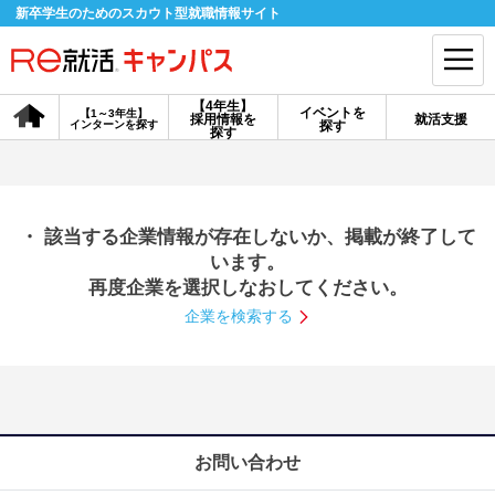
新卒学生のためのスカウト型就職情報サイト
【4年生】
イベントを
【1～3年生】
採用情報を
就活支援
インターンを探す
探す
会員登録
ログイン
探す
会員ID・パスワードを忘れた方はこちら
・ 該当する企業情報が存在しないか、掲載が終了して
探す
います。
再度企業を選択しなおしてください。
企業を検索する
【4年生】
【4年生】
【1～3年生】
採用情報を探す
説明会を探す
インターンを探す
イベントを探す
スカウト
お知らせ
お問い合わせ
就活ノウハウ・サポート