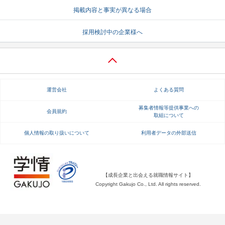
掲載内容と事実が異なる場合
就活支援
就活コラム
採用検討中の企業様へ
就活ノウハウが満載！
お役立ち記事・相談室など
適職診断
就活チャンネル
あなたに合う仕事を診断！
動画で対策講座をチェック
運営会社
よくある質問
就活ニュースペーパー
よくある質問
就活時事ニュースを更新
不明点があればこちら
募集者情報等提供事業への
会員規約
取組について
個人情報の取り扱いについて
利用者データの外部送信
【成長企業と出会える就職情報サイト】
Copyright Gakujo Co., Ltd. All rights reserved.