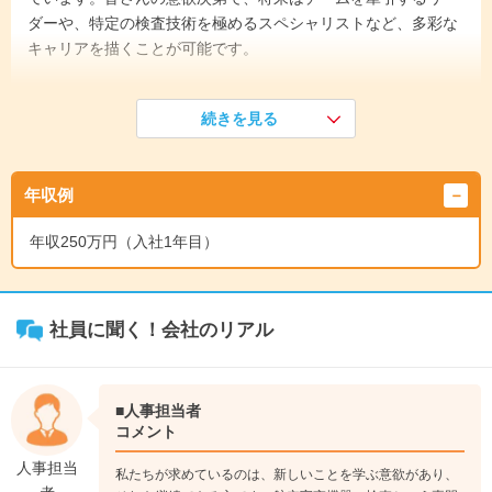
ダーや、特定の検査技術を極めるスペシャリストなど、多彩な
キャリアを描くことが可能です。
《入社1年目》
続きを見る
約3週間の導入研修後、配属先でOJTを通じて検査の基礎を学
びます。並行して座学を受け、社内の「検査員認定」の取得を
目指します。合格すれば、自らの判断で検査を行えるようにな
年収例
ります。
↓
年収250万円（入社1年目）
《入社5年目》
検査の経験を積み、後輩の指導も担当するようになります。意
欲や適性に応じて、数名のメンバーをまとめる「エリアリーダ
ー」として、小規模なチームのマネジメント業務にも挑戦して
社員に聞く！会社のリアル
いただきます。
↓
《入社8年目》
■人事担当者
非破壊検査や三次元測定など、高度な資格やスキルを身につけ
コメント
たスペシャリストとして活躍。また、本人の希望や適性によ
人事担当
私たちが求めているのは、新しいことを学ぶ意欲があり、
り、検査プランの検討や他部門との調整を行うスタッフ業務へ