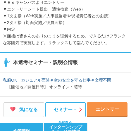
▼Ｒｅキャンパスよりエントリー
▼エントリーシート提出・適性検査（Web）
▼1次面接（Web実施／人事担当者や現場責任者との面接）
▼2次面接（対面実施／役員面接）
▼内定
※面接は皆さんのありのままを理解するため、できるだけフランク
な雰囲気で実施します。リラックスして臨んでください。
本選考セミナー・説明会情報
私服OK！カジュアル面談＃空の安全を守る仕事＃文理不問
【開催地／開催日時】 オンライン：随時
エントリー
気になる
セミナー・
説明会
インターンシップ
企業情報