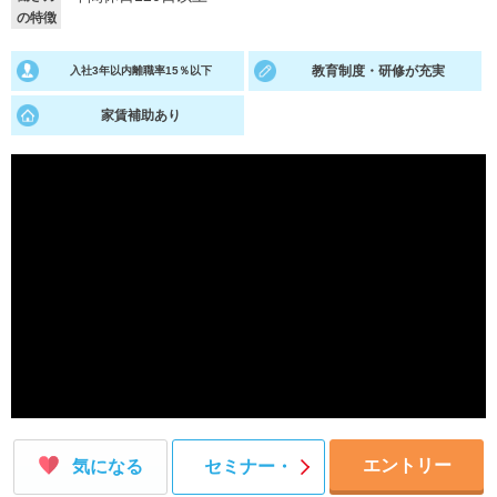
の特徴
就活支援
就活コラム
教育制度・研修が充実
入社3年以内離職率15％以下
就活ノウハウが満載！
お役立ち記事・相談室など
家賃補助あり
適職診断
就活チャンネル
あなたに合う仕事を診断！
動画で対策講座をチェック
就活ニュースペーパー
よくある質問
就活時事ニュースを更新
不明点があればこちら
エントリー
気になる
セミナー・