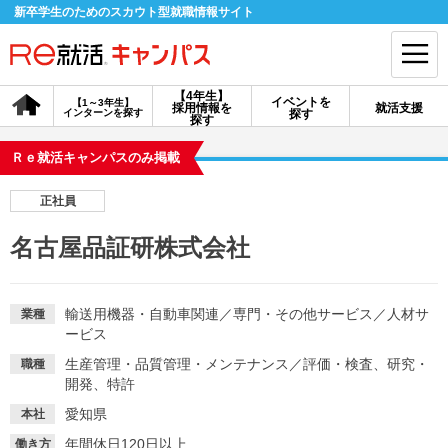
新卒学生のためのスカウト型就職情報サイト
【4年生】
イベントを
【1～3年生】
採用情報を
就活支援
インターンを探す
探す
会員登録
ログイン
探す
Ｒｅ就活キャンパスのみ掲載
会員ID・パスワードを忘れた方はこちら
正社員
探す
名古屋品証研株式会社
【4年生】
【4年生】
【1～3年生】
採用情報を探す
説明会を探す
インターンを探す
輸送用機器・自動車関連
／
専門・その他サービス
／
人材サ
業種
ービス
生産管理・品質管理・メンテナンス
／
評価・検査、研究・
職種
イベントを探す
スカウト
お知らせ
開発、特許
愛知県
本社
就活ノウハウ・サポート
年間休日120日以上
働き方