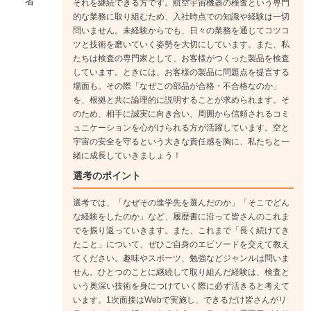
者
それを継続できる方です。航空宇宙機器の検査という専門
進む道もあります。
的な業務に取り組むため、入社時点での知識や経験は一切
問いません。未経験からでも、日々の業務を通じてコツコ
ツと技術を磨いていく姿勢を大切にしています。また、私
たちは検査の専門家として、お客様がつくった製品を検査
しています。ときには、お客様の製品に問題点を提言する
場面も。その際「なぜこの部品が合格・不合格なのか」
を、根拠と共に論理的に説明することが求められます。そ
のため、相手に誠実に向き合い、周囲から信頼されるコミ
ュニケーションを心がけられる方が活躍しています。空と
宇宙の安全を守るという大きな責任感を胸に、私たちと一
緒に成長していきましょう！
選考のポイント
選考では、「なぜその進学先を選んだのか」「そこでどん
な経験をしたのか」など、履歴書に沿って皆さんのこれま
でを振り返っていきます。また、これまで「長く続けてき
たこと」について、ぜひご自身のエピソードを交えて教え
てください。趣味やスポーツ、勉強などジャンルは問いま
せん。ひとつのことに継続して取り組んだ経験は、検査と
いう奥深い技術を身につけていく際に必ず活きると考えて
います。1次面接はWebで実施し、できるだけ皆さんがリ