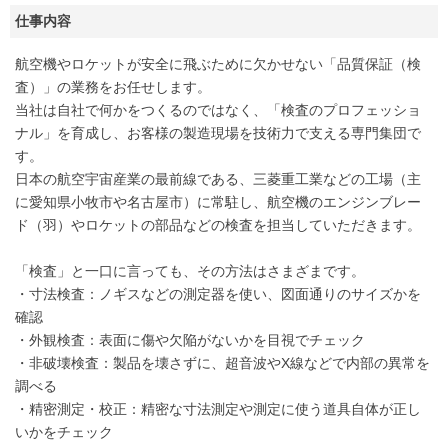
仕事内容
航空機やロケットが安全に飛ぶために欠かせない「品質保証（検
査）」の業務をお任せします。
当社は自社で何かをつくるのではなく、「検査のプロフェッショ
ナル」を育成し、お客様の製造現場を技術力で支える専門集団で
す。
日本の航空宇宙産業の最前線である、三菱重工業などの工場（主
に愛知県小牧市や名古屋市）に常駐し、航空機のエンジンブレー
ド（羽）やロケットの部品などの検査を担当していただきます。
「検査」と一口に言っても、その方法はさまざまです。
・寸法検査：ノギスなどの測定器を使い、図面通りのサイズかを
確認
・外観検査：表面に傷や欠陥がないかを目視でチェック
・非破壊検査：製品を壊さずに、超音波やX線などで内部の異常を
調べる
・精密測定・校正：精密な寸法測定や測定に使う道具自体が正し
いかをチェック