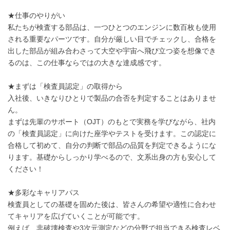
★仕事のやりがい
私たちが検査する部品は、一つひとつのエンジンに数百枚も使用
される重要なパーツです。自分が厳しい目でチェックし、合格を
出した部品が組み合わさって大空や宇宙へ飛び立つ姿を想像でき
るのは、この仕事ならではの大きな達成感です。
★まずは「検査員認定」の取得から
入社後、いきなりひとりで製品の合否を判定することはありませ
ん。
まずは先輩のサポート（OJT）のもとで実務を学びながら、社内
の「検査員認定」に向けた座学やテストを受けます。この認定に
合格して初めて、自分の判断で部品の品質を判定できるようにな
ります。基礎からしっかり学べるので、文系出身の方も安心して
ください！
★多彩なキャリアパス
検査員としての基礎を固めた後は、皆さんの希望や適性に合わせ
てキャリアを広げていくことが可能です。
例えば、非破壊検査や3次元測定などの分野で担当できる検査レベ