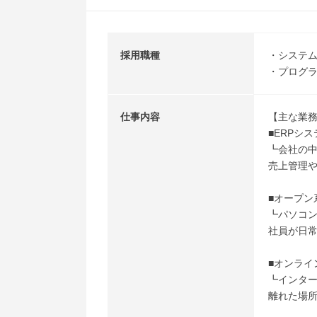
採用職種
・システム
・プログラ
仕事内容
【主な業
■ERPシ
┗会社の
売上管理
■オープン
┗パソコ
社員が日常
■オンライ
┗インタ
離れた場