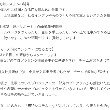
制御システムの開発
備の中に頭脳となるITを組み込む仕事です。
ス・工場設備など、社会インフラやものづくりを陰で支えるシステムを
イト構築・運用サポート・Web業務AP開発
ームページをつくったり、更新を手伝ったり、Web上で仕事ができる
・使いやすい」Web環境づくりに貢献しています。
から一人前のエンジニアになるまで】
3ヵ月間」の研修からスタートします。
C言語などのプログラミング研修を中心に基礎を学び、チーム演習を通じ
の新入社員研修では、全員が文系出身者でしたが、チームで簡単なECサ
修後は、先輩についてプロジェクトの一部分のプログラムから挑戦いた
適性や希望に合わせたプロジェクトを任せていきますので、安心してく
できる仕事の幅を広げていきましょう。
在「組込み系」「ERPシステム」などに注力しており、今後も社会的