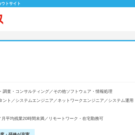
カウトサイト
・調査・コンサルティング
／
その他ソフトウェア・情報処理
タント
／
システムエンジニア
／
ネットワークエンジニア
／
システム運用
／
月平均残業20時間未満
／
リモートワーク・在宅勤務可
制度・研修が充実