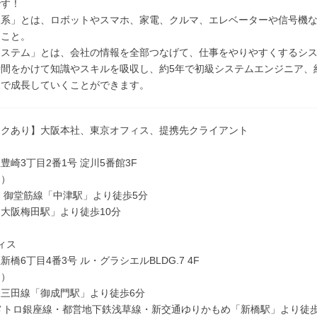
です！
み系」とは、ロボットやスマホ、家電、クルマ、エレベーターや信号機
ること。
システム」とは、会社の情報を全部つなげて、仕事をやりやすくするシ
間をかけて知識やスキルを吸収し、約5年で初級システムエンジニア、
ジで成長していくことができます。
ークあり】大阪本社、東京オフィス、提携先クライアント
豊崎3丁目2番1号 淀川5番館3F
ス）
 御堂筋線「中津駅」より徒歩5分
大阪梅田駅」より徒歩10分
ィス
橋6丁目4番3号 ル・グラシエルBLDG.7 4F
ス）
三田線「御成門駅」より徒歩6分
メトロ銀座線・都営地下鉄浅草線・新交通ゆりかもめ「新橋駅」より徒歩