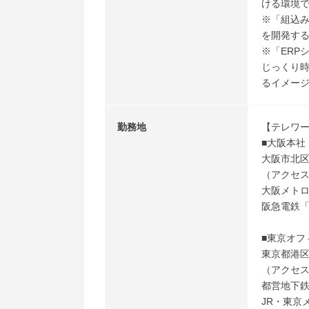
ける環境
※「組込
を開発す
※「ERP
じっくり時
るイメー
勤務地
【テレワ
■大阪本社
大阪市北区
（アクセ
大阪メトロ
阪急電鉄「
■東京オフ
東京都港区新
（アクセ
都営地下鉄
JR・東京