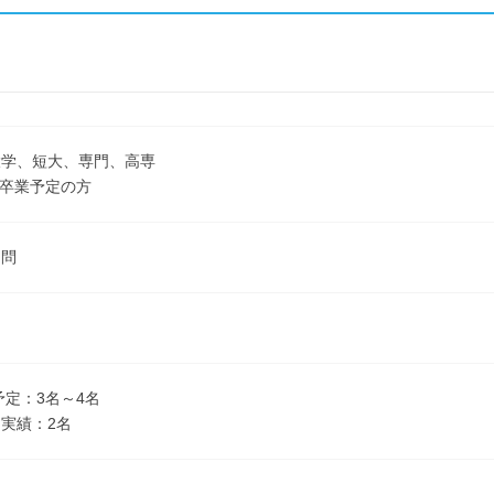
大学、短大、専門、高専
3月卒業予定の方
不問
予定：3名～4名
実績：2名