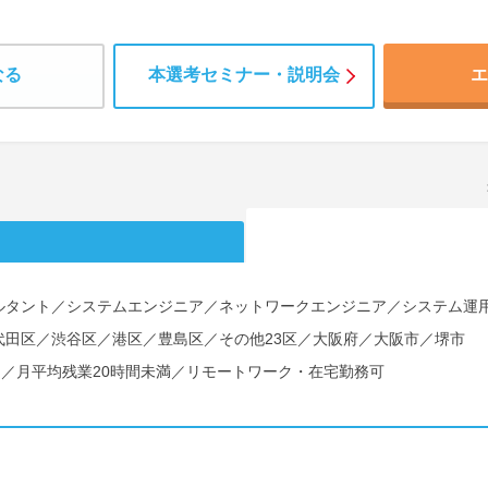
なる
本選考セミナー・説明会
エ
ルタント／システムエンジニア／ネットワークエンジニア／システム運用
代田区／渋谷区／港区／豊島区／その他23区／大阪府／大阪市／堺市
し／月平均残業20時間未満／リモートワーク・在宅勤務可