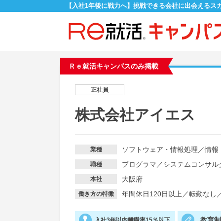
【入社1年後に戦力へ】挑戦できる会社に出会えるス
Ｒｅ就活キャンパスのみ掲載
正社員
株式会社アイエス
ソフトウェア・情報処理
／
情報
業種
プログラマ
／
システムコンサル
職種
大阪府
本社
年間休日120日以上
／
転勤なし
働き方の特徴
教育
入社3年以内離職率15％以下