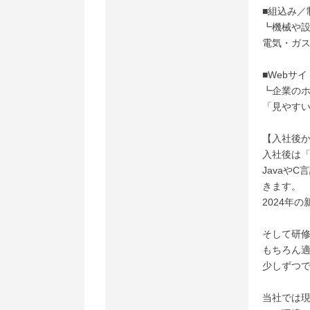
■組込み／
┗機械や設
電気・ガ
■Webサ
┗企業のホ
「見やすい
【入社後
入社後は「
Javaや
きます。
2024年
そして研
もちろん
少しずつ
当社では現