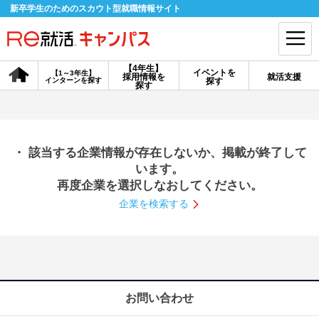
新卒学生のためのスカウト型就職情報サイト
【4年生】
イベントを
【1～3年生】
採用情報を
就活支援
インターンを探す
探す
会員登録
ログイン
探す
会員ID・パスワードを忘れた方はこちら
・ 該当する企業情報が存在しないか、掲載が終了して
探す
います。
再度企業を選択しなおしてください。
企業を検索する
【4年生】
【4年生】
【1～3年生】
採用情報を探す
説明会を探す
インターンを探す
イベントを探す
スカウト
お知らせ
お問い合わせ
就活ノウハウ・サポート