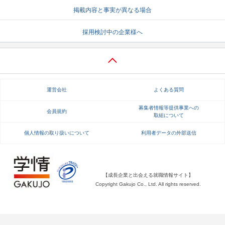
掲載内容と事実が異なる場合
就活支援
就活コラム
採用検討中の企業様へ
就活ノウハウが満載！
お役立ち記事・相談室など
適職診断
就活チャンネル
あなたに合う仕事を診断！
動画で対策講座をチェック
運営会社
よくある質問
就活ニュースペーパー
よくある質問
就活時事ニュースを更新
不明点があればこちら
募集者情報等提供事業への
会員規約
取組について
個人情報の取り扱いについて
利用者データの外部送信
【成長企業と出会える就職情報サイト】
Copyright Gakujo Co., Ltd. All rights reserved.