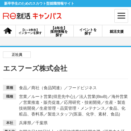
新卒学生のためのスカウト型就職情報サイト
【4年生】
イベントを
【1～3年生】
採用情報を
就活支援
インターンを探す
探す
会員登録
ログイン
探す
会員ID・パスワードを忘れた方はこちら
正社員
探す
エスフーズ株式会社
【4年生】
【4年生】
【1～3年生】
採用情報を探す
説明会を探す
インターンを探す
食品
／
商社（食品関連）
／
フードビジネス
業種
営業
／
ルート営業(得意先中心)
／
法人営業(BtoB)
／
海外営業
職種
／
営業推進・販売促進
／
応用研究・技術開発
／
生産・製造
イベントを探す
技術開発
／
生産管理・品質管理・メンテナンス
スカウト
お知らせ
／
食品、化
粧品、香料系
／
製造スタッフ(医薬、化学、素材、食品)
兵庫県／千葉県
本社
就活ノウハウ・サポート