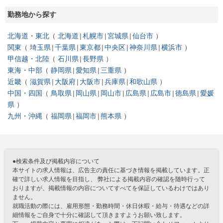
勤務地から探す
北海道・東北
北海道
札幌市
宮城県
仙台市
関東
埼玉県
千葉県
東京都
中央区
神奈川県
横浜市
甲信越・北陸
石川県
長野県
東海・中部
静岡県
愛知県
三重県
近畿
滋賀県
大阪府
大阪市
兵庫県
和歌山県
中国・四国
鳥取県
岡山県
岡山市
広島県
広島市
徳島県
愛媛
県
九州・沖縄
福岡県
福岡市
熊本県
●検索条件及び掲載内容について
本サイトの求人情報は、広告主の責任に基づき情報を掲載しています。正
確で詳しい求人情報を目指し、 弊社による掲載内容の確認を随時行って
おりますが、掲載情報の内容についてすべてを保証しているわけではあり
ません。
就職活動の際には、雇用形態・勤務時間・休日休暇・給与・待遇などの詳
細情報をご自身で十分に確認して頂きますようお願い致します。