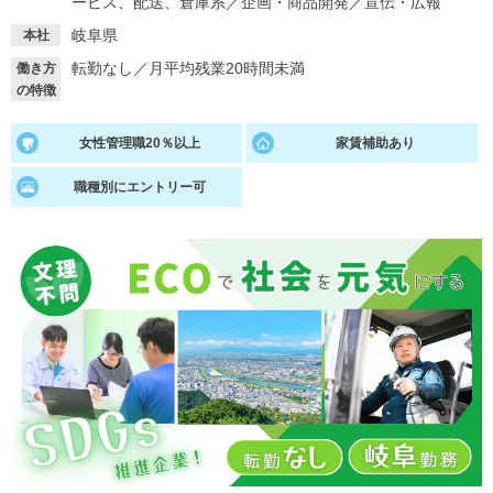
ービス、配送、倉庫系
／
企画・商品開発
／
宣伝・広報
岐阜県
本社
就活支援
就活コラム
転勤なし
／
月平均残業20時間未満
働き方
就活ノウハウが満載！
お役立ち記事・相談室など
の特徴
適職診断
就活チャンネル
女性管理職20％以上
家賃補助あり
あなたに合う仕事を診断！
動画で対策講座をチェック
職種別にエントリー可
就活ニュースペーパー
よくある質問
就活時事ニュースを更新
不明点があればこちら