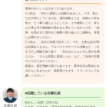
選考のポイントは大きく2つあります。
1つ目は、「何かに挑戦した経験があること」です。私た
ちが大切にしているのは、成功体験よりも、失敗から何を
学び、どう乗り越えようとしたか。その過程にこそ、皆さ
んの考え方や価値観が表れると考えているからです。「結
果」を恐れずに前向きに物事に取り組んだご経験を、率直
にお聞かせください。
2つ目は、「自分の言葉で話すこと」です。立派な自己PR
は必要ありません。アルバイトやサークル活動など、これ
までのご経験を振り返り、「自分はどんなときに喜びを感
じたか」「どんな課題に直面したか」など、ご自身の言葉
でぶつけてみてください。
面接は、相互理解の場でもあります。選考当日は緊張され
るかもしれませんが、肩肘張りすぎず、リラックスしてお
越しください！
■活躍している先輩社員
Mさん ／ 社歴：22年入社
先輩社員