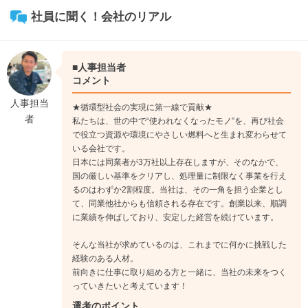
トを担当する機会も少しずつ増えていきます。
社員に聞く！会社のリアル
↓
《入社8年目》
チームリーダーや主任などを任されるようになります。自身の
■人事担当者
業務に加えて、後輩の指導やチーム全体のマネジメントにも携
コメント
わるようになり、現場を動かす立場として、判断力や責任感を
人事担当
★循環型社会の実現に第一線で貢献★
発揮する機会が増えていきます。
者
私たちは、世の中で“使われなくなったモノ”を、再び社会
で役立つ資源や環境にやさしい燃料へと生まれ変わらせて
いる会社です。
日本には同業者が3万社以上存在しますが、そのなかで、
国の厳しい基準をクリアし、処理量に制限なく事業を行え
るのはわずか2割程度。当社は、その一角を担う企業とし
て、同業他社からも信頼される存在です。創業以来、順調
に業績を伸ばしており、安定した経営を続けています。
そんな当社が求めているのは、これまでに何かに挑戦した
経験のある人材。
前向きに仕事に取り組める方と一緒に、当社の未来をつく
っていきたいと考えています！
選考のポイント