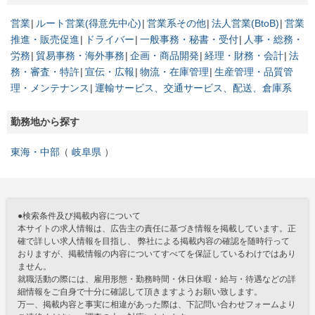
営業
ルート営業(得意先中心)
営業系その他
法人営業(BtoB)
営業
推進・販売促進
ドライバー
一般事務・秘書・受付
人事・総務・
労務
貿易事務・海外事務
企画・商品開発
経理・財務・会計
法
務・審査・特許
宣伝・広報
物流・在庫管理
生産管理・品質管
理・メンテナンス
運輸サービス、交通サービス、配送、倉庫系
勤務地から探す
東海・中部
岐阜県
●検索条件及び掲載内容について
本サイトの求人情報は、広告主の責任に基づき情報を掲載しています。正
確で詳しい求人情報を目指し、 弊社による掲載内容の確認を随時行って
おりますが、掲載情報の内容についてすべてを保証しているわけではあり
ません。
就職活動の際には、雇用形態・勤務時間・休日休暇・給与・待遇などの詳
細情報をご自身で十分に確認して頂きますようお願い致します。
万一、掲載内容と事実に相違があった際は、下記問い合わせフォームより