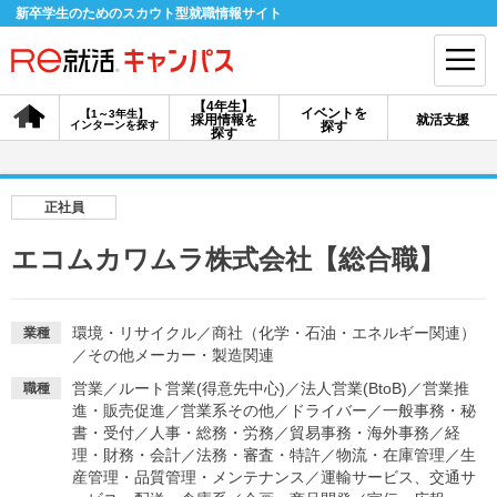
新卒学生のためのスカウト型就職情報サイト
【4年生】
イベントを
【1～3年生】
採用情報を
就活支援
インターンを探す
探す
会員登録
ログイン
探す
会員ID・パスワードを忘れた方はこちら
正社員
探す
エコムカワムラ株式会社【総合職】
【4年生】
【4年生】
【1～3年生】
採用情報を探す
説明会を探す
インターンを探す
環境・リサイクル
／
商社（化学・石油・エネルギー関連）
業種
／
その他メーカー・製造関連
営業
／
ルート営業(得意先中心)
／
法人営業(BtoB)
／
営業推
職種
イベントを探す
進・販売促進
／
営業系その他
スカウト
／
ドライバー
／
一般事務・秘
お知らせ
書・受付
／
人事・総務・労務
／
貿易事務・海外事務
／
経
理・財務・会計
／
法務・審査・特許
／
物流・在庫管理
／
生
産管理・品質管理・メンテナンス
／
運輸サービス、交通サ
就活ノウハウ・サポート