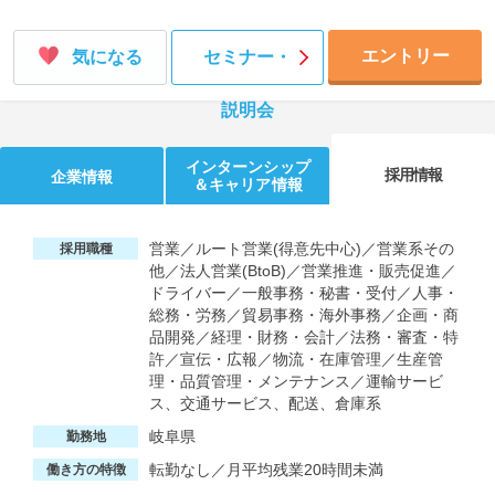
エントリー
気になる
セミナー・
説明会
インターンシップ
採用情報
企業情報
＆キャリア情報
営業／ルート営業(得意先中心)／営業系その
採用職種
他／法人営業(BtoB)／営業推進・販売促進／
ドライバー／一般事務・秘書・受付／人事・
総務・労務／貿易事務・海外事務／企画・商
品開発／経理・財務・会計／法務・審査・特
許／宣伝・広報／物流・在庫管理／生産管
理・品質管理・メンテナンス／運輸サービ
ス、交通サービス、配送、倉庫系
岐阜県
勤務地
転勤なし／月平均残業20時間未満
働き方の特徴