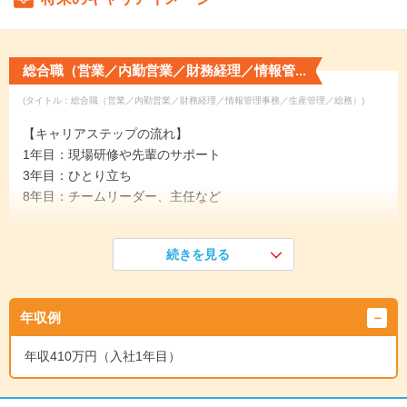
総合職（営業／内勤営業／財務経理／情報管...
(タイトル：総合職（営業／内勤営業／財務経理／情報管理事務／生産管理／総務）)
【キャリアステップの流れ】
1年目：現場研修や先輩のサポート
3年目：ひとり立ち
8年目：チームリーダー、主任など
《入社1年目》
続きを見る
入社後はまず、業界や会社についての基礎知識を学ぶ研修から
スタート。必要な知識を、イチから丁寧に学ぶことができま
す。その後は、先輩社員の隣で一緒に業務を進めながら、少し
年収例
ずつ現場の雰囲気に慣れていきます。
↓
年収410万円（入社1年目）
《入社3年目》
すべての業務をひと通り担当できるようになり、仕事全体の流
れを把握できるようになります。また、後輩への指導やサポー