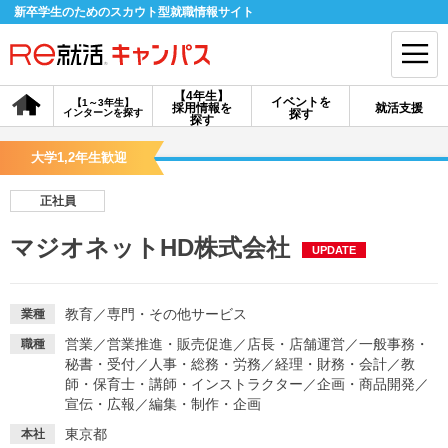
新卒学生のためのスカウト型就職情報サイト
【4年生】
イベントを
【1～3年生】
採用情報を
就活支援
インターンを探す
探す
会員登録
ログイン
探す
大学1,2年生歓迎
会員ID・パスワードを忘れた方はこちら
正社員
探す
マジオネットHD株式会社
UPDATE
【4年生】
【4年生】
【1～3年生】
採用情報を探す
説明会を探す
インターンを探す
教育
／
専門・その他サービス
業種
営業
／
営業推進・販売促進
／
店長・店舗運営
／
一般事務・
職種
秘書・受付
／
人事・総務・労務
／
経理・財務・会計
／
教
イベントを探す
スカウト
お知らせ
師・保育士・講師・インストラクター
／
企画・商品開発
／
宣伝・広報
／
編集・制作・企画
就活ノウハウ・サポート
東京都
本社