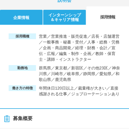
説明会
インターンシップ
採用情報
企業情報
＆キャリア情報
営業／営業推進・販売促進／店長・店舗運営
採用職種
／一般事務・秘書・受付／人事・総務・労務
／企画・商品開発／経理・財務・会計／宣
伝・広報／編集・制作・企画／教師・保育
士・講師・インストラクター
群馬県／東京都／新宿区／その他23区／神奈
勤務地
川県／川崎市／岐阜県／静岡県／愛知県／和
歌山県／鹿児島県
年間休日120日以上／裁量権が大きい／直接
働き方の特徴
感謝される仕事／ジョブローテーションあり
募集概要