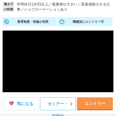
年間休日120日以上
／
裁量権が大きい
／
直接感謝される仕
働き方
就活支援
就活コラム
事
／
ジョブローテーションあり
の特徴
就活ノウハウが満載！
お役立ち記事・相談室など
教育制度・研修が充実
職種別にエントリー可
適職診断
就活チャンネル
あなたに合う仕事を診断！
動画で対策講座をチェック
就活ニュースペーパー
よくある質問
就活時事ニュースを更新
不明点があればこちら
エントリー
気になる
セミナー・