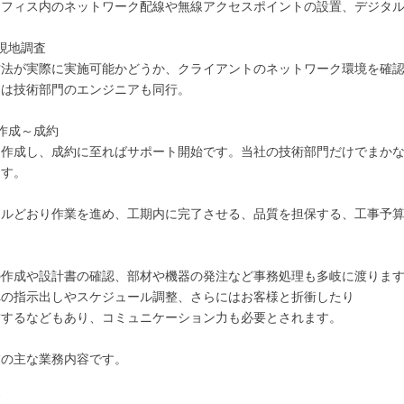
オフィス内のネットワーク配線や無線アクセスポイントの設置、デジタ
現地調査
方法が実際に実施可能かどうか、クライアントのネットワーク環境を確
には技術部門のエンジニアも同行。
作成～成約
を作成し、成約に至ればサポート開始です。当社の技術部門だけでまか
ます。
ールどおり作業を進め、工期内に完了させる、品質を担保する、工事予
の作成や設計書の確認、部材や機器の発注など事務処理も多岐に渡りま
への指示出しやスケジュール調整、さらにはお客様と折衝したり
結するなどもあり、コミュニケーション力も必要とされます。
業の主な業務内容です。
査