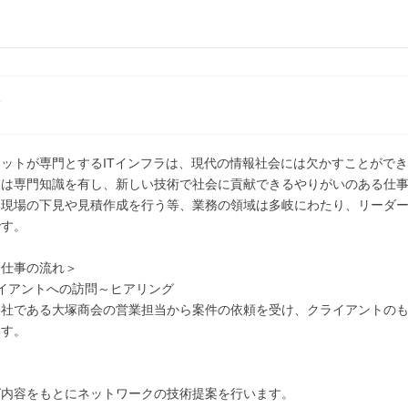
業
ットが専門とするITインフラは、現代の情報社会には欠かすことがで
業は専門知識を有し、新しい技術で社会に貢献できるやりがいのある仕
は現場の下見や見積作成を行う等、業務の領域は多岐にわたり、リーダ
です。
な仕事の流れ＞
イアントへの訪問～ヒアリング
会社である大塚商会の営業担当から案件の依頼を受け、クライアントの
ます。
グ内容をもとにネットワークの技術提案を行います。