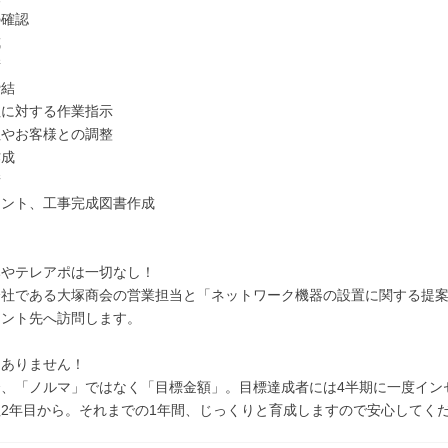
の確認
成
衝
締結
社に対する作業指示
社やお客様との調整
作成
請
メント、工事完成図書作成
＞
みやテレアポは一切なし！
会社である大塚商会の営業担当と「ネットワーク機器の設置に関する提
アント先へ訪問します。
もありません！
合、「ノルマ」ではなく「目標金額」。目標達成者には4半期に一度イン
2年目から。それまでの1年間、じっくりと育成しますので安心してく