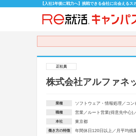
【入社1年後に戦力へ】挑戦できる会社に出会えるス
正社員
株式会社アルファネ
ソフトウェア・情報処理
／
コン
業種
営業
／
ルート営業(得意先中心)
職種
東京都
本社
年間休日120日以上
／
月平均残業
働き方の特徴