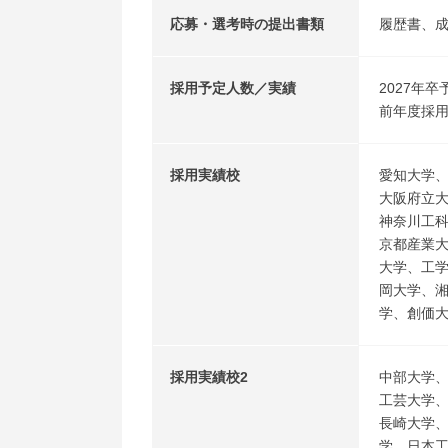
応募・選考時の提出書類
履歴書、
採用予定人数／実績
2027年卒
前年度採用
採用実績校
愛知大学
大阪府立
神奈川工
京都産業
大学、工
岡大学、
学、創価
採用実績校2
中部大学
工芸大学
長崎大学
学、日本