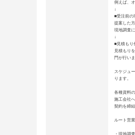
例えば、
↓
■受注前の
提案した
現地調査
↓
■見積もり
見積もり
門が行い
スケジュ
ります。
各種資料
施工会社
契約を締
ルート営
・現地調