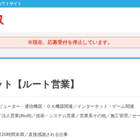
カウトサイト
※現在、応募受付を停止しています。
ット【ルート営業】
ピューター・通信機器・ＯＡ機器関連
／
インターネット・ゲーム関連
／
法人営業(BtoB)
／
技術・システム営業
／
営業系その他
／
施工管理
／
セ
20時間未満
／
直接感謝される仕事