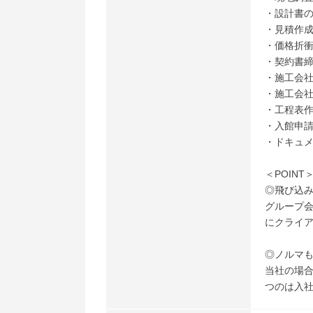
・設計書
・見積作
・価格折
・契約書
・施工会
・施工会
・工程表
・入館申
・ドキュ
＜POINT
◎飛び込
グループ
にクライ
◎ノルマ
当社の場
つのは入社