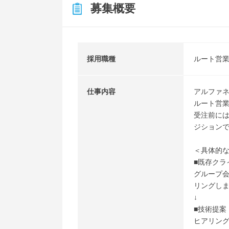
募集概要
採用職種
ルート営
仕事内容
アルファネ
ルート営
受注前に
ジション
＜具体的
■既存クラ
グループ
リングし
↓
■技術提案
ヒアリン